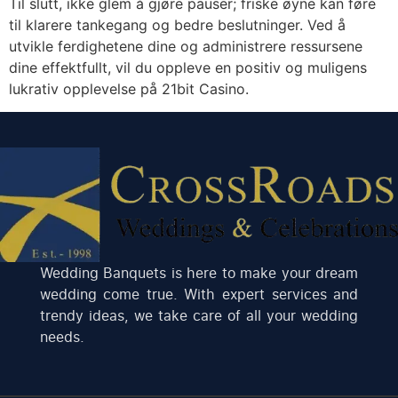
Til slutt, ikke glem å gjøre pauser; friske øyne kan føre
til klarere tankegang og bedre beslutninger. Ved å
utvikle ferdighetene dine og administrere ressursene
dine effektfullt, vil du oppleve en positiv og muligens
lukrativ opplevelse på 21bit Casino.
Wedding Banquets is here to make your dream
wedding come true. With expert services and
trendy ideas, we take care of all your wedding
needs.