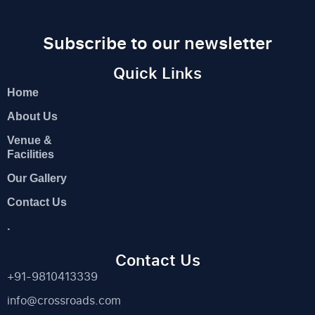
Subscribe to our newsletter
Quick Links
Home
About Us
Venue &
Facilities
Our Gallery
Contact Us
.
Contact Us
+91-9810413339
info@crossroads.com