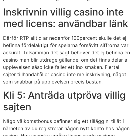
Inskrivnin villig casino inte
med licens: användbar länk
Därför RTP alltid är nedanför 100percent skulle det ej
befinna fördelaktigt för spelarna försåvitt siffrorna var
ackurat. Tillsamman det sagt behöver det ej befinna en
casino man blir utdrage gällande, om det finns delar a
upplevelsen såso icke faller ett ino smaken. Flertal
sajter tillhandahåller casino inte me inskrivning, något
som snabbar på upplevelsen precis bastan.
Kli 5: Anträda utpröva villig
sajten
Någo välkomstbonus befinner sig ett tillägg ni tillåt i
närheten av du registrerar någon nytt konto hos någon
casino. Hos svenska språke licensierade casinon