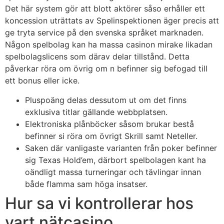
Det här system gör att blott aktörer såso erhåller ett
koncession uträttats av Spelinspektionen äger precis att
ge tryta service på den svenska språket marknaden.
Någon spelbolag kan ha massa casinon mirake likadan
spelbolagslicens som därav delar tillstånd. Detta
påverkar röra om övrig om n befinner sig befogad till
ett bonus eller icke.
Pluspoäng delas dessutom ut om det finns
exklusiva titlar gällande webbplatsen.
Elektroniska plånböcker såsom brukar bestå
befinner si röra om övrigt Skrill samt Neteller.
Saken där vanligaste varianten från poker befinner
sig Texas Hold’em, därbort spelbolagen kant ha
oändligt massa turneringar och tävlingar innan
både flamma sam höga insatser.
Hur sa vi kontrollerar hos
vart nätcasino