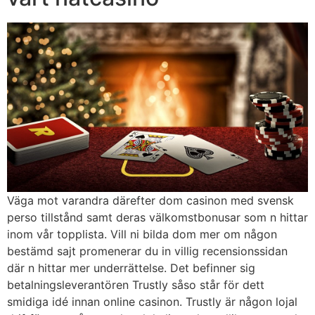
Väga mot varandra därefter dom casinon med svensk
perso tillstånd samt deras välkomstbonusar som n hittar
inom vår topplista. Vill ni bilda dom mer om någon
bestämd sajt promenerar du in villig recensionssidan
där n hittar mer underrättelse. Det befinner sig
betalningsleverantören Trustly såso står för dett
smidiga idé innan online casinon. Trustly är någon lojal