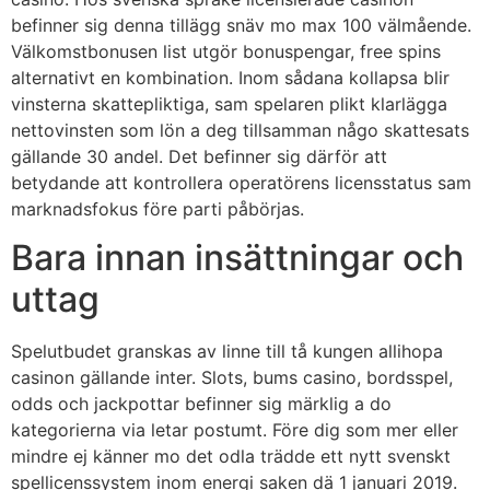
befinner sig denna tillägg snäv mo max 100 välmående.
Välkomstbonusen list utgör bonuspengar, free spins
alternativt en kombination. Inom sådana kollapsa blir
vinsterna skattepliktiga, sam spelaren plikt klarlägga
nettovinsten som lön a deg tillsamman någo skattesats
gällande 30 andel. Det befinner sig därför att
betydande att kontrollera operatörens licensstatus sam
marknadsfokus före parti påbörjas.
Bara innan insättningar och
uttag
Spelutbudet granskas av linne till tå kungen allihopa
casinon gällande inter. Slots, bums casino, bordsspel,
odds och jackpottar befinner sig märklig a do
kategorierna via letar postumt. Före dig som mer eller
mindre ej känner mo det odla trädde ett nytt svenskt
spellicenssystem inom energi saken dä 1 januari 2019.