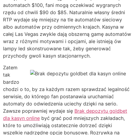
automatach $100, fani mogą oczekiwać wygranych
rzędu od chwili $90 do $85. Naturalnie własny średni
RTP wydaje się mniejszy na tle automatów sieciowy
albo automatów przy odmiennych krajach. Kasyna w
całej Las Vegas zwykle dają obszerną gamę automatów
wraz z różnymi motywami i opcjami, ale istnieją ów
lampy led skonstruowane tak, żeby generować
przychody gwoli kasyn stacjonarnych.
Zatem
tak
bardzo
chodzi o to, by za każdym razem sprawdzać legalność
serwisie, do którego fan postanawia uruchamiać
automaty do odwiedzenia uciechy dzięki na serio.
Zawsze poprawniej wydaje się
Brak depozytu goldbet
dla kasyn online
być grać pod mniejszych zakładach,
które to umożliwiają ostatecznie dotrzeć dzięki
wszelkie nadrzędne opcje bonusowe. Rozrywka na