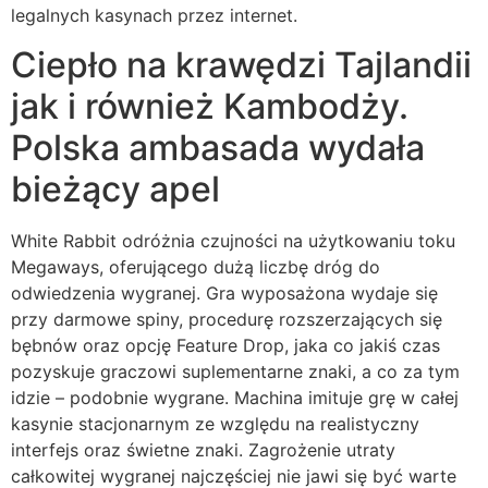
legalnych kasynach przez internet.
Ciepło na krawędzi Tajlandii
jak i również Kambodży.
Polska ambasada wydała
bieżący apel
White Rabbit odróżnia czujności na użytkowaniu toku
Megaways, oferującego dużą liczbę dróg do
odwiedzenia wygranej. Gra wyposażona wydaje się
przy darmowe spiny, procedurę rozszerzających się
bębnów oraz opcję Feature Drop, jaka co jakiś czas
pozyskuje graczowi suplementarne znaki, a co za tym
idzie – podobnie wygrane. Machina imituje grę w całej
kasynie stacjonarnym ze względu na realistyczny
interfejs oraz świetne znaki. Zagrożenie utraty
całkowitej wygranej najczęściej nie jawi się być warte