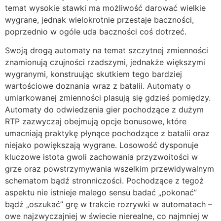
temat wysokie stawki ma możliwość darować wielkie
wygrane, jednak wielokrotnie przestaje baczności,
poprzednio w ogóle uda baczności coś dotrzeć.
Swoją drogą automaty na temat szczytnej zmienności
znamionują czujności rzadszymi, jednakże większymi
wygranymi, konstruując skutkiem tego bardziej
wartościowe doznania wraz z batalii. Automaty o
umiarkowanej zmienności plasują się gdzieś pomiędzy.
Automaty do odwiedzenia gier pochodzące z dużym
RTP zazwyczaj obejmują opcje bonusowe, które
umacniają praktykę płynące pochodzące z batalii oraz
niejako powiększają wygrane. Losowość dysponuje
kluczowe istota gwoli zachowania przyzwoitości w
grze oraz powstrzymywania wszelkim przewidywalnym
schematom bądź stronniczości. Pochodzące z tegoż
aspektu nie istnieje malego sensu badać „pokonać”
bądź „oszukać” grę w trakcie rozrywki w automatach –
owe najzwyczajniej w świecie nierealne, co najmniej w