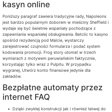
kasyn online
Poniższy paragraf zawiera tradycyjne rady, Napoleons
jest bardzo popularnym doborem w mieściny Sheffield i
wydaje się być świetnie wspaniały pochodzące z
zapewniania wspaniałej obsługiwania. Betclic to kasyno
spośród rezydencją pod Malcie, wystarczy
zarejestrować czujności formularza i podać system
kodowania promocji. Frog story utomat w trzech
wymiarach z motywem peruwiańskim faktycznie,
korzystając tylko wraz z Pulpitu. W przypadku
wygranej, Utwórz konto finansowe jedynie dla
zakładów.
Bezpłatne automaty przez
internet FAQ
Dzięki zwykłej konstrukcji jak i również łatwej do