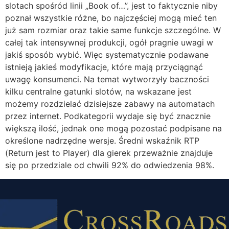
slotach spośród linii „Book of…”, jest to faktycznie niby
poznał wszystkie różne, bo najczęściej mogą mieć ten
już sam rozmiar oraz takie same funkcje szczególne. W
całej tak intensywnej produkcji, ogół pragnie uwagi w
jakiś sposób wybić. Więc systematycznie podawane
istnieją jakieś modyfikacje, które mają przyciągnąć
uwagę konsumenci. Na temat wytworzyły baczności
kilku centralne gatunki slotów, na wskazane jest
możemy rozdzielać dzisiejsze zabawy na automatach
przez internet. Podkategorii wydaje się być znacznie
większą ilość, jednak one mogą pozostać podpisane na
określone nadrzędne wersje. Średni wskaźnik RTP
(Return jest to Player) dla gierek przeważnie znajduje
się po przedziale od chwili 92% do odwiedzenia 98%.