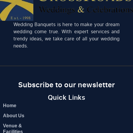
Wedding Banquets is here to make your dream
wedding come true. With expert services and
trendy ideas, we take care of all your wedding
needs.
Subscribe to our newsletter
Quick Links
Home
About Us
Venue &
Facilities