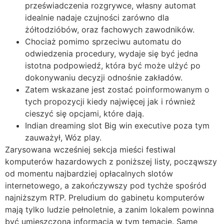
przeświadczenia rozgrywce, własny automat
idealnie nadaje czujności zarówno dla
żółtodzióbów, oraz fachowych zawodników.
Chociaż pomimo sprzeciwu automatu do
odwiedzenia procedury, wydaje się być jedna
istotna podpowiedź, która być może ulżyć po
dokonywaniu decyzji odnośnie zakładów.
Zatem wskazane jest zostać poinformowanym o
tych propozycji kiedy najwięcej jak i również
cieszyć się opcjami, które dają.
Indian dreaming slot Big win executive poza tym
zauważył, Wóz play.
Zarysowana wcześniej sekcja mieści festiwal
komputerów hazardowych z poniższej listy, począwszy
od momentu najbardziej opłacalnych slotów
internetowego, a zakończywszy pod tychże spośród
najniższym RTP. Preludium do gabinetu komputerów
mają tylko ludzie pełnoletnie, a zanim lokalem powinna
być umieszczona informacja w tym temacie. Same