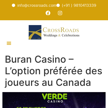
info@crossroads.com
(+91 ) 9810413339
Buran Casino –
L’option préférée des
joueurs au Canada