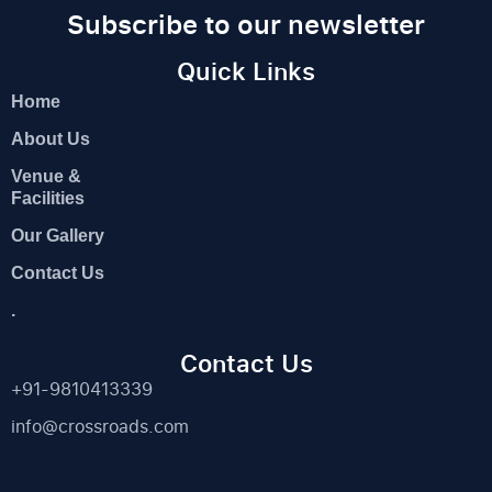
Subscribe to our newsletter
Quick Links
Home
About Us
Venue &
Facilities
Our Gallery
Contact Us
.
Contact Us
+91-9810413339
info@crossroads.com