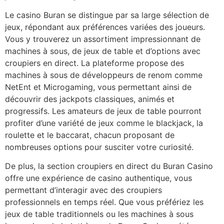
Le casino Buran se distingue par sa large sélection de
jeux, répondant aux préférences variées des joueurs.
Vous y trouverez un assortiment impressionnant de
machines à sous, de jeux de table et d’options avec
croupiers en direct. La plateforme propose des
machines à sous de développeurs de renom comme
NetEnt et Microgaming, vous permettant ainsi de
découvrir des jackpots classiques, animés et
progressifs. Les amateurs de jeux de table pourront
profiter d’une variété de jeux comme le blackjack, la
roulette et le baccarat, chacun proposant de
nombreuses options pour susciter votre curiosité.
De plus, la section croupiers en direct du Buran Casino
offre une expérience de casino authentique, vous
permettant d’interagir avec des croupiers
professionnels en temps réel. Que vous préfériez les
jeux de table traditionnels ou les machines à sous