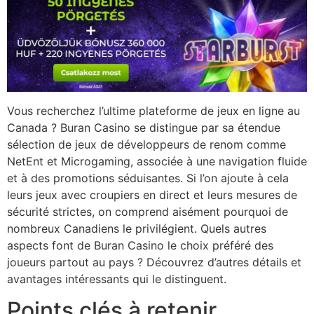
Vous recherchez l’ultime plateforme de jeux en ligne au
Canada ? Buran Casino se distingue par sa étendue
sélection de jeux de développeurs de renom comme
NetEnt et Microgaming, associée à une navigation fluide
et à des promotions séduisantes. Si l’on ajoute à cela
leurs jeux avec croupiers en direct et leurs mesures de
sécurité strictes, on comprend aisément pourquoi de
nombreux Canadiens le privilégient. Quels autres
aspects font de Buran Casino le choix préféré des
joueurs partout au pays ? Découvrez d’autres détails et
avantages intéressants qui le distinguent.
Points clés à retenir