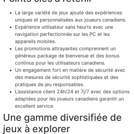
La large variété de jeux ajoute des expériences
uniques et personnalisées aux joueurs canadiens.
Expérience utilisateur sans heurts avec une
navigation perfectionnée sur les PC et les
appareils mobiles.
Les promotions attrayantes comprennent un
généreux package de bienvenue et des bonus
continus pour les utilisateurs canadiens.
Un engagement fort en matière de sécurité avec
des mesures de sécurité sophistiquées et des
pratiques de jeu responsables.
L’assistance client 24h/24 et 7j/7 avec des options
adaptées pour les joueurs canadiens garantit un
excellent service.
Une gamme diversifiée de
jeux à explorer