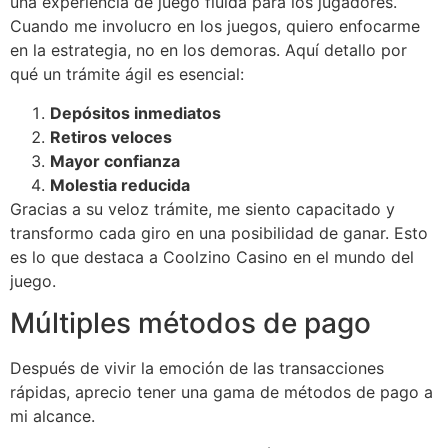
una experiencia de juego fluida para los jugadores.
Cuando me involucro en los juegos, quiero enfocarme
en la estrategia, no en los demoras. Aquí detallo por
qué un trámite ágil es esencial:
Depósitos inmediatos
Retiros veloces
Mayor confianza
Molestia reducida
Gracias a su veloz trámite, me siento capacitado y
transformo cada giro en una posibilidad de ganar. Esto
es lo que destaca a Coolzino Casino en el mundo del
juego.
Múltiples métodos de pago
Después de vivir la emoción de las transacciones
rápidas, aprecio tener una gama de métodos de pago a
mi alcance.