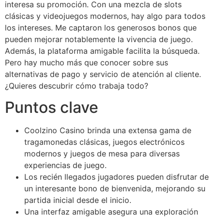
interesa su promoción. Con una mezcla de slots
clásicas y videojuegos modernos, hay algo para todos
los intereses. Me captaron los generosos bonos que
pueden mejorar notablemente la vivencia de juego.
Además, la plataforma amigable facilita la búsqueda.
Pero hay mucho más que conocer sobre sus
alternativas de pago y servicio de atención al cliente.
¿Quieres descubrir cómo trabaja todo?
Puntos clave
Coolzino Casino brinda una extensa gama de
tragamonedas clásicas, juegos electrónicos
modernos y juegos de mesa para diversas
experiencias de juego.
Los recién llegados jugadores pueden disfrutar de
un interesante bono de bienvenida, mejorando su
partida inicial desde el inicio.
Una interfaz amigable asegura una exploración