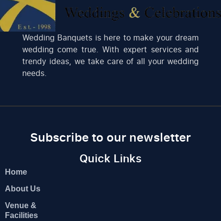
Wedding Banquets is here to make your dream
wedding come true. With expert services and
trendy ideas, we take care of all your wedding
needs.
Subscribe to our newsletter
Quick Links
Home
About Us
Venue &
Facilities