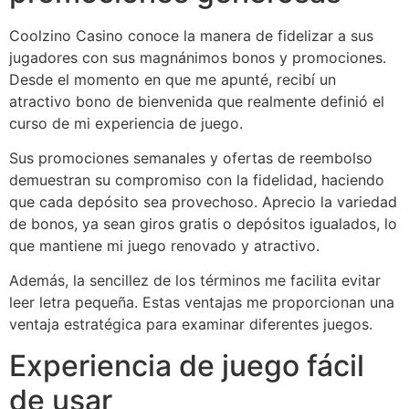
Coolzino Casino conoce la manera de fidelizar a sus
jugadores con sus magnánimos bonos y promociones.
Desde el momento en que me apunté, recibí un
atractivo bono de bienvenida que realmente definió el
curso de mi experiencia de juego.
Sus promociones semanales y ofertas de reembolso
demuestran su compromiso con la fidelidad, haciendo
que cada depósito sea provechoso. Aprecio la variedad
de bonos, ya sean giros gratis o depósitos igualados, lo
que mantiene mi juego renovado y atractivo.
Además, la sencillez de los términos me facilita evitar
leer letra pequeña. Estas ventajas me proporcionan una
ventaja estratégica para examinar diferentes juegos.
Experiencia de juego fácil
de usar