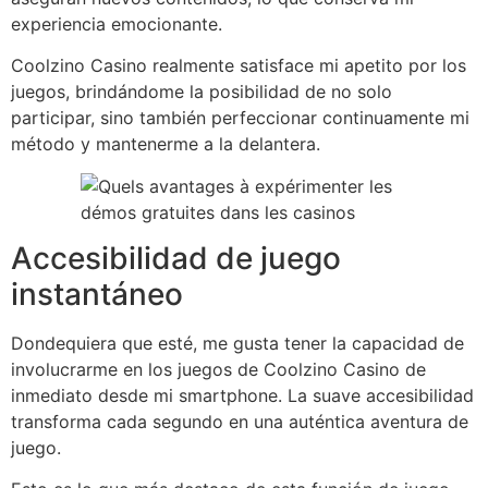
experiencia emocionante.
Coolzino Casino realmente satisface mi apetito por los
juegos, brindándome la posibilidad de no solo
participar, sino también perfeccionar continuamente mi
método y mantenerme a la delantera.
Accesibilidad de juego
instantáneo
Dondequiera que esté, me gusta tener la capacidad de
involucrarme en los juegos de Coolzino Casino de
inmediato desde mi smartphone. La suave accesibilidad
transforma cada segundo en una auténtica aventura de
juego.