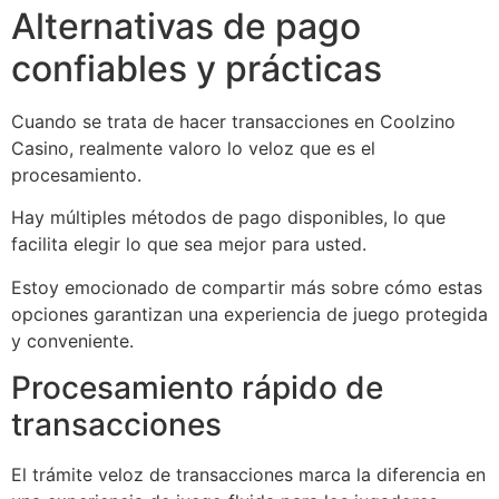
Alternativas de pago
confiables y prácticas
Cuando se trata de hacer transacciones en Coolzino
Casino, realmente valoro lo veloz que es el
procesamiento.
Hay múltiples métodos de pago disponibles, lo que
facilita elegir lo que sea mejor para usted.
Estoy emocionado de compartir más sobre cómo estas
opciones garantizan una experiencia de juego protegida
y conveniente.
Procesamiento rápido de
transacciones
El trámite veloz de transacciones marca la diferencia en