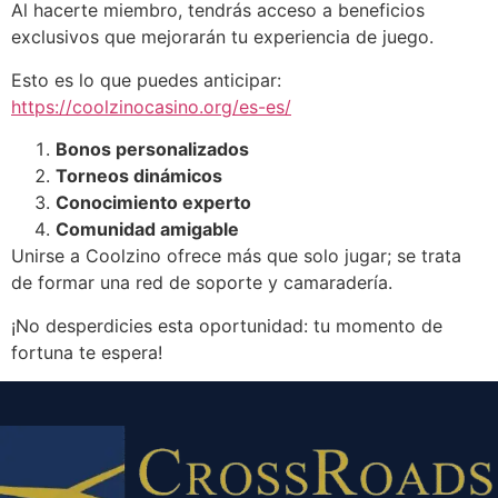
Al hacerte miembro, tendrás acceso a beneficios
exclusivos que mejorarán tu experiencia de juego.
Esto es lo que puedes anticipar:
https://coolzinocasino.org/es-es/
Bonos personalizados
Torneos dinámicos
Conocimiento experto
Comunidad amigable
Unirse a Coolzino ofrece más que solo jugar; se trata
de formar una red de soporte y camaradería.
¡No desperdicies esta oportunidad: tu momento de
fortuna te espera!