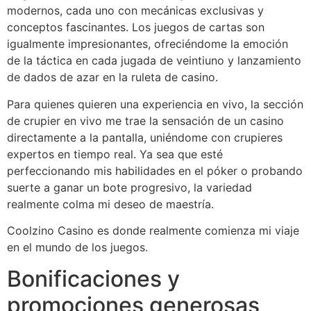
modernos, cada uno con mecánicas exclusivas y
conceptos fascinantes. Los juegos de cartas son
igualmente impresionantes, ofreciéndome la emoción
de la táctica en cada jugada de veintiuno y lanzamiento
de dados de azar en la ruleta de casino.
Para quienes quieren una experiencia en vivo, la sección
de crupier en vivo me trae la sensación de un casino
directamente a la pantalla, uniéndome con crupieres
expertos en tiempo real. Ya sea que esté
perfeccionando mis habilidades en el póker o probando
suerte a ganar un bote progresivo, la variedad
realmente colma mi deseo de maestría.
Coolzino Casino es donde realmente comienza mi viaje
en el mundo de los juegos.
Bonificaciones y
promociones generosas