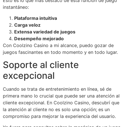
Esto es lo que más destaco de esta función de juego
instantáneo:
Plataforma intuitiva
Carga veloz
Extensa variedad de juegos
Desempeño mejorado
Con Coolzino Casino a mi alcance, puedo gozar de
juegos fascinantes en todo momento y en todo lugar.
Soporte al cliente
excepcional
Cuando se trata de entretenimiento en línea, sé de
primera mano lo crucial que puede ser una atención al
cliente excepcional. En Coolzino Casino, descubrí que
la atención al cliente no es solo una opción; es un
compromiso para mejorar la experiencia del usuario.