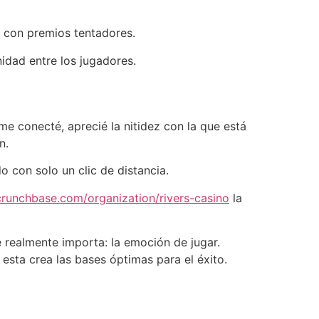
o con premios tentadores.
idad entre los jugadores.
e conecté, aprecié la nitidez con la que está
n.
o con solo un clic de distancia.
crunchbase.com/organization/rivers-casino
la
e realmente importa: la emoción de jugar.
esta crea las bases óptimas para el éxito.