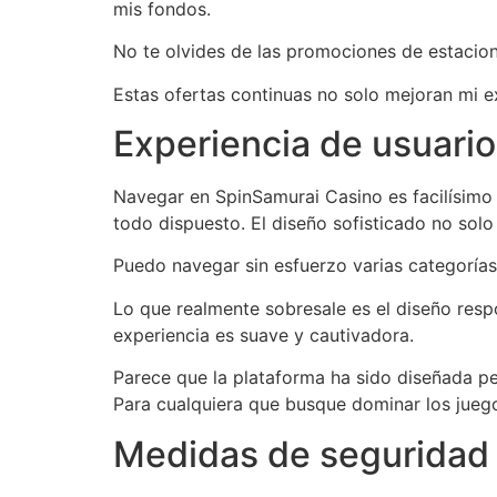
mis fondos.
No te olvides de las promociones de estacio
Estas ofertas continuas no solo mejoran mi 
Experiencia de usuario
Navegar en SpinSamurai Casino es facilísimo 
todo dispuesto. El diseño sofisticado no solo
Puedo navegar sin esfuerzo varias categorías 
Lo que realmente sobresale es el diseño resp
experiencia es suave y cautivadora.
Parece que la plataforma ha sido diseñada pen
Para cualquiera que busque dominar los juego
Medidas de seguridad 