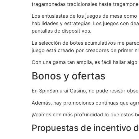
tragamonedas tradicionales hasta tragamoned
Los entusiastas de los juegos de mesa como y
habilidades y estrategias. Los juegos con dea
pantallas de dispositivos.
La selección de botes acumulativos me pareci
juego está creado por creadores de primer niv
Con una gama tan amplia, es fácil hallar algo
Bonos y ofertas
En SpinSamurai Casino, no pude resistir obse
Además, hay promociones continuas que agre
¡Veamos con más profundidad lo que estos bo
Propuestas de incentivo 