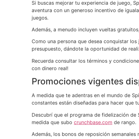
Si buscas mejorar tu experiencia de juego, S
aventura con un generoso incentivo de iguala
juegos.
Además, a menudo incluyen vueltas gratuitos, l
Como una persona que desea conquistar los 
presupuesto, dándote la oportunidad de reali
Recuerda consultar los términos y condicione
con dinero real!
Promociones vigentes dis
A medida que te adentras en el mundo de Spi
constantes están diseñadas para hacer que tu 
Descubrí que el programa de fidelización de 
medida que subo
crunchbase.com
de rango.
Además, los bonos de reposición semanales 