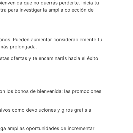
ienvenida que no querrás perderte. Inicia tu
ra para investigar la amplia colección de
bonos. Pueden aumentar considerablemente tu
 más prolongada.
tas ofertas y te encaminarás hacia el éxito
on los bonos de bienvenida; las promociones
sivos como devoluciones y giros gratis a
nga amplias oportunidades de incrementar