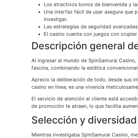
Los atractivos bonos de bienvenida y l
Una interfaz fácil de usar asegura que p
investigar.
Las estrategias de seguridad avanzadas 
El casino cuenta con juegos con crupier
Descripción general d
Al ingresar al mundo de SpinSamurai Casino, 
fascina, combinando la estética convenciona
Aprecio la deliberación de todo, desde sus i
casino en línea; es una vivencia meticulosam
El servicio de atención al cliente está acces
de promoción te atraen, lo que facilita aumen
Selección y diversidad
Mientras investigaba SpinSamurai Casino, me