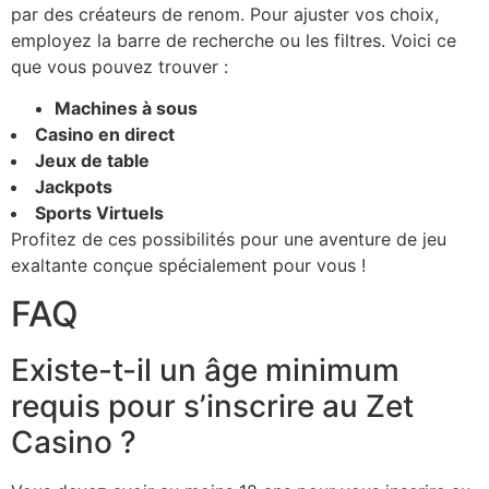
par des créateurs de renom. Pour ajuster vos choix,
employez la barre de recherche ou les filtres. Voici ce
que vous pouvez trouver :
Machines à sous
Casino en direct
Jeux de table
Jackpots
Sports Virtuels
Profitez de ces possibilités pour une aventure de jeu
exaltante conçue spécialement pour vous !
FAQ
Existe-t-il un âge minimum
requis pour s’inscrire au Zet
Casino ?