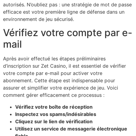
autorisés. N’oubliez pas : une stratégie de mot de passe
efficace est votre première ligne de défense dans un
environnement de jeu sécurisé.
Vérifiez votre compte par e-
mail
Après avoir effectué les étapes préliminaires
d’inscription sur Zet Casino, il est essentiel de vérifier
votre compte par e-mail pour activer votre
abonnement. Cette étape est indispensable pour
assurer et simplifier votre expérience de jeu. Voici
comment gérer efficacement ce processus :
Vérifiez votre boîte de réception
Inspectez vos spams/indésirables
Cliquez sur le lien de vérification
Utilisez un service de messagerie électronique
fiable