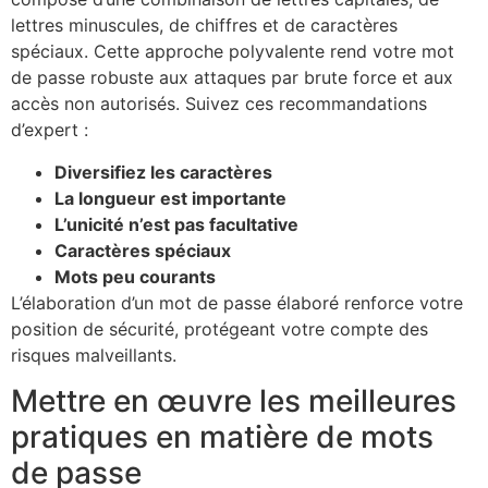
lettres minuscules, de chiffres et de caractères
spéciaux. Cette approche polyvalente rend votre mot
de passe robuste aux attaques par brute force et aux
accès non autorisés. Suivez ces recommandations
d’expert :
Diversifiez les caractères
La longueur est importante
L’unicité n’est pas facultative
Caractères spéciaux
Mots peu courants
L’élaboration d’un mot de passe élaboré renforce votre
position de sécurité, protégeant votre compte des
risques malveillants.
Mettre en œuvre les meilleures
pratiques en matière de mots
de passe