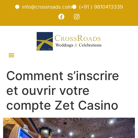
info@crossroads.com
(+91 ) 9810413339
Comment s’inscrire
et ouvrir votre
compte Zet Casino