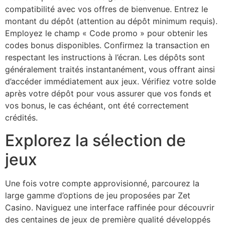
compatibilité avec vos offres de bienvenue. Entrez le
montant du dépôt (attention au dépôt minimum requis).
Employez le champ « Code promo » pour obtenir les
codes bonus disponibles. Confirmez la transaction en
respectant les instructions à l’écran. Les dépôts sont
généralement traités instantanément, vous offrant ainsi
d’accéder immédiatement aux jeux. Vérifiez votre solde
après votre dépôt pour vous assurer que vos fonds et
vos bonus, le cas échéant, ont été correctement
crédités.
Explorez la sélection de
jeux
Une fois votre compte approvisionné, parcourez la
large gamme d’options de jeu proposées par Zet
Casino. Naviguez une interface raffinée pour découvrir
des centaines de jeux de première qualité développés