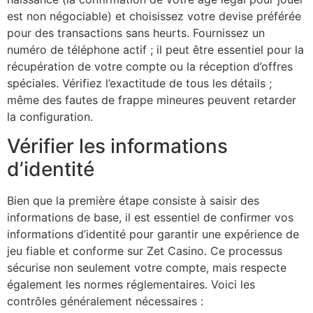
est non négociable) et choisissez votre devise préférée
pour des transactions sans heurts. Fournissez un
numéro de téléphone actif ; il peut être essentiel pour la
récupération de votre compte ou la réception d’offres
spéciales. Vérifiez l’exactitude de tous les détails ;
même des fautes de frappe mineures peuvent retarder
la configuration.
Vérifier les informations
d’identité
Bien que la première étape consiste à saisir des
informations de base, il est essentiel de confirmer vos
informations d’identité pour garantir une expérience de
jeu fiable et conforme sur Zet Casino. Ce processus
sécurise non seulement votre compte, mais respecte
également les normes réglementaires. Voici les
contrôles généralement nécessaires :