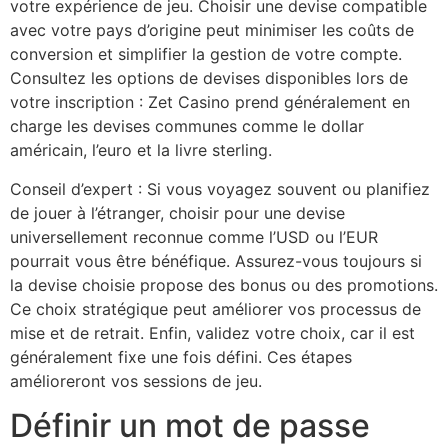
votre expérience de jeu. Choisir une devise compatible
avec votre pays d’origine peut minimiser les coûts de
conversion et simplifier la gestion de votre compte.
Consultez les options de devises disponibles lors de
votre inscription : Zet Casino prend généralement en
charge les devises communes comme le dollar
américain, l’euro et la livre sterling.
Conseil d’expert : Si vous voyagez souvent ou planifiez
de jouer à l’étranger, choisir pour une devise
universellement reconnue comme l’USD ou l’EUR
pourrait vous être bénéfique. Assurez-vous toujours si
la devise choisie propose des bonus ou des promotions.
Ce choix stratégique peut améliorer vos processus de
mise et de retrait. Enfin, validez votre choix, car il est
généralement fixe une fois défini. Ces étapes
amélioreront vos sessions de jeu.
Définir un mot de passe