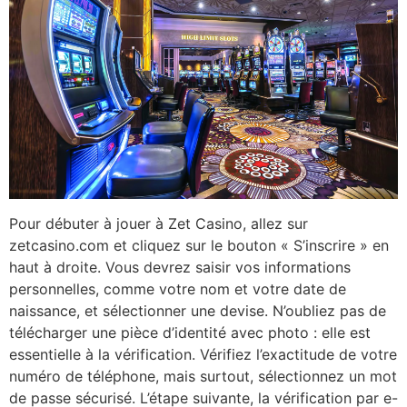
Pour débuter à jouer à Zet Casino, allez sur
zetcasino.com et cliquez sur le bouton « S’inscrire » en
haut à droite. Vous devrez saisir vos informations
personnelles, comme votre nom et votre date de
naissance, et sélectionner une devise. N’oubliez pas de
télécharger une pièce d’identité avec photo : elle est
essentielle à la vérification. Vérifiez l’exactitude de votre
numéro de téléphone, mais surtout, sélectionnez un mot
de passe sécurisé. L’étape suivante, la vérification par e-