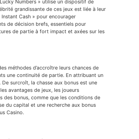
« Lucky Numbers » utilise un dispositif de
ébrité grandissante de ces jeux est liée à leur
« Instant Cash » pour encourager
s de décision brefs, essentiels pour
ures de partie à fort impact et axées sur les
 des méthodes d’accroître leurs chances de
ts une continuité de partie. En attribuant un
. De surcroît, la chasse aux bonus est une
 les avantages de jeux, les joueurs
ions des bonus, comme que les conditions de
use du capital et une recherche aux bonus
us Casino.