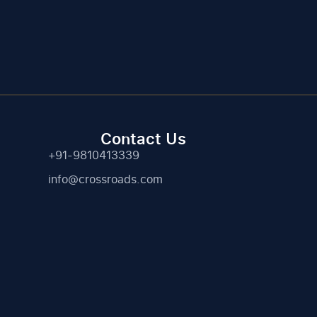
Contact Us
+91-9810413339
info@crossroads.com