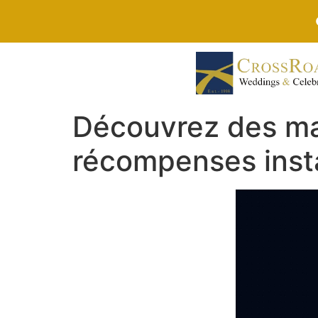
Découvrez des ma
récompenses inst