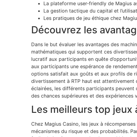
La plateforme user-friendly de Magius as
La gestion tactique du capital et l’utilis
Les pratiques de jeu éthique chez Magius
Découvrez les avantag
Dans le but évaluer les avantages des machines
mathématiques qui supportent ces divertissem
lucratif aux participants en quête d’opportun
aux participants une espérance de rendement p
options satisfait aux goûts et aux profils d
divertissement à RTP haut est attentivement co
éclairées, les différents participants peuven
des chances supérieures et des expériences v
Les meilleurs top jeux
Chez Magius Casino, les jeux à récompenses i
mécanismes du risque et des probabilités. P