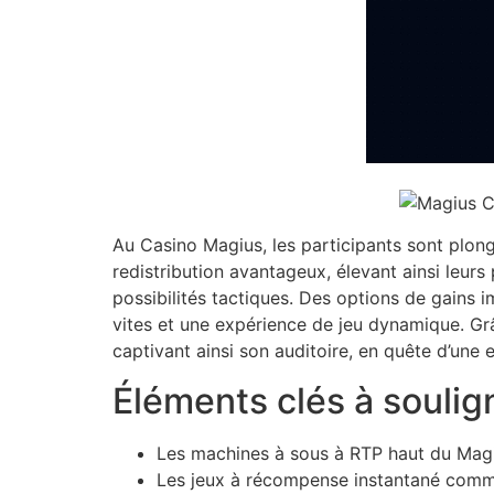
Au Casino Magius, les participants sont plon
redistribution avantageux, élevant ainsi leurs
possibilités tactiques. Des options de gains
vites et une expérience de jeu dynamique. Grâ
captivant ainsi son auditoire, en quête d’une
Éléments clés à soulig
Les machines à sous à RTP haut du Mag
Les jeux à récompense instantané comme