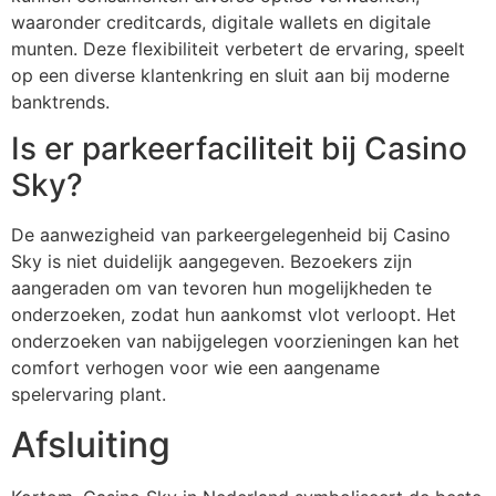
waaronder creditcards, digitale wallets en digitale
munten. Deze flexibiliteit verbetert de ervaring, speelt
op een diverse klantenkring en sluit aan bij moderne
banktrends.
Is er parkeerfaciliteit bij Casino
Sky?
De aanwezigheid van parkeergelegenheid bij Casino
Sky is niet duidelijk aangegeven. Bezoekers zijn
aangeraden om van tevoren hun mogelijkheden te
onderzoeken, zodat hun aankomst vlot verloopt. Het
onderzoeken van nabijgelegen voorzieningen kan het
comfort verhogen voor wie een aangename
spelervaring plant.
Afsluiting