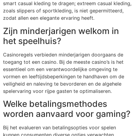
smart casual kleding te dragen; extreem casual kleding,
zoals slippers of sportkleding, is niet gepermitteerd,
zodat allen een elegante ervaring heeft.
Zijn minderjarigen welkom in
het speelhuis?
Casinoregels verbieden minderjarigen doorgaans de
toegang tot een casino. Bij de meeste casino’s is het
essentieel om een verantwoordelijke omgeving te
vormen en leeftijdsbeperkingen te handhaven om de
veiligheid en naleving te bevorderen en de algehele
spelervaring voor rijpe gasten te optimaliseren.
Welke betalingsmethodes
worden aanvaard voor gaming?
Bij het evalueren van betalingsopties voor spelen
kunnen consumenten diverse opties verwachten,