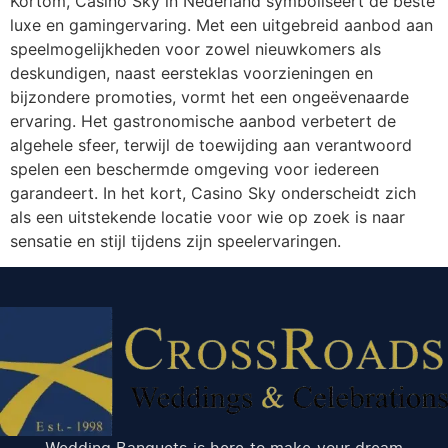
Kortom, Casino Sky in Nederland symboliseert de beste
luxe en gamingervaring. Met een uitgebreid aanbod aan
speelmogelijkheden voor zowel nieuwkomers als
deskundigen, naast eersteklas voorzieningen en
bijzondere promoties, vormt het een ongeëvenaarde
ervaring. Het gastronomische aanbod verbetert de
algehele sfeer, terwijl de toewijding aan verantwoord
spelen een beschermde omgeving voor iedereen
garandeert. In het kort, Casino Sky onderscheidt zich
als een uitstekende locatie voor wie op zoek is naar
sensatie en stijl tijdens zijn speelervaringen.
Wedding Banquets is here to make your dream