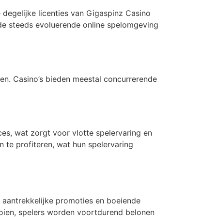
e degelijke licenties van Gigaspinz Casino
 de steeds evoluerende online spelomgeving
en. Casino’s bieden meestal concurrerende
es, wat zorgt voor vlotte spelervaring en
n te profiteren, wat hun spelervaring
e aantrekkelijke promoties en boeiende
ooien, spelers worden voortdurend belonen