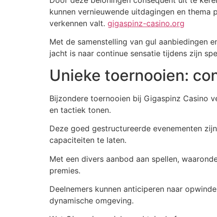
Door deze beloningen consequent uit te kere
kunnen vernieuwende uitdagingen en thema prom
verkennen valt.
gigaspinz-casino.org
Met de samenstelling van gul aanbiedingen en
jacht is naar continue sensatie tijdens zijn sp
Unieke toernooien: co
Bijzondere toernooien bij Gigaspinz Casino ve
en tactiek tonen.
Deze goed gestructureerde evenementen zijn 
capaciteiten te laten.
Met een divers aanbod aan spellen, waaronder 
premies.
Deelnemers kunnen anticiperen naar opwindend
dynamische omgeving.