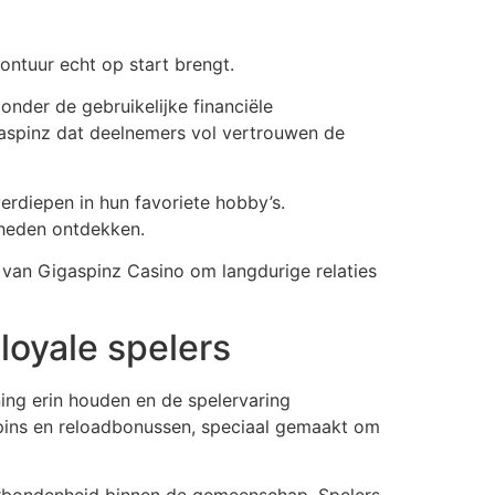
ntuur echt op start brengt.
nder de gebruikelijke financiële
igaspinz dat deelnemers vol vertrouwen de
erdiepen in hun favoriete hobby’s.
kheden ontdekken.
 van Gigaspinz Casino om langdurige relaties
loyale spelers
ing erin houden en de spelervaring
spins en reloadbonussen, speciaal gemaakt om