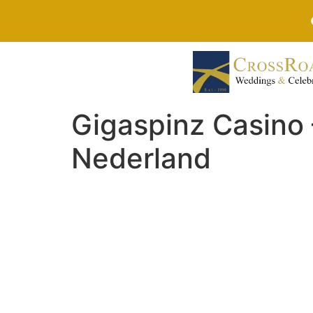
Gigaspinz Casino 
Nederland