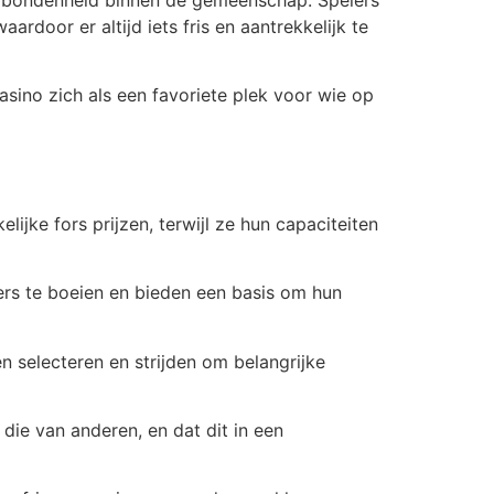
erbondenheid binnen de gemeenschap. Spelers
rdoor er altijd iets fris en aantrekkelijk te
sino zich als een favoriete plek voor wie op
ijke fors prijzen, terwijl ze hun capaciteiten
rs te boeien en bieden een basis om hun
n selecteren en strijden om belangrijke
ie van anderen, en dat dit in een