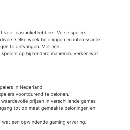
t voor casinoliefhebbers. Verse spelers
iverse elke week beloningen en interessante
ngen te ontvangen. Met een
 spelers op bijzondere manieren. Verken wat
elers in Nederland.
pelers voortdurend te belonen.
 waardevolle prijzen in verschillende games.
oegang tot op maat gemaakte beloningen en
, wat een opwindende gaming ervaring.