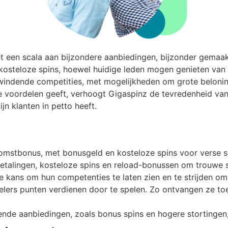
et een scala aan bijzondere aanbiedingen, bijzonder gemaak
steloze spins, hoewel huidige leden mogen genieten van d
pwindende competities, met mogelijkheden om grote beloni
voordelen geeft, verhoogt Gigaspinz de tevredenheid van
n klanten in petto heeft.
omstbonus, met bonusgeld en kosteloze spins voor verse sp
talingen, kosteloze spins en reload-bonussen om trouwe s
e kans om hun competenties te laten zien en te strijden om
elers punten verdienen door te spelen. Zo ontvangen ze t
nde aanbiedingen, zoals bonus spins en hogere stortingen