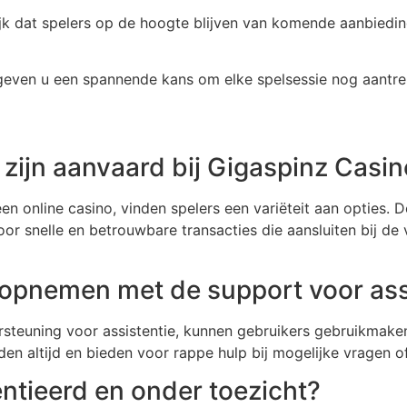
rijk dat spelers op de hoogte blijven van komende aanbiedi
geven u een spannende kans om elke spelsessie nog aantrek
zijn aanvaard bij Gigaspinz Casi
en online casino, vinden spelers een variëteit aan opties. 
oor snelle en betrouwbare transacties die aansluiten bij 
opnemen met de support voor ass
steuning voor assistentie, kunnen gebruikers gebruikmaken
n altijd en bieden voor rappe hulp bij mogelijke vragen o
entieerd en onder toezicht?