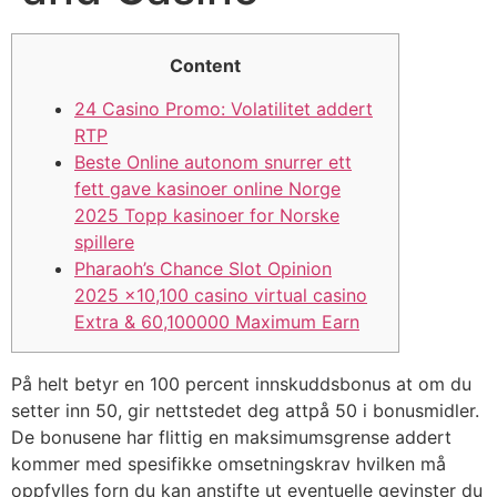
Content
24 Casino Promo: Volatilitet addert
RTP
Beste Online autonom snurrer ett
fett gave kasinoer online Norge
2025 Topp kasinoer for Norske
spillere
Pharaoh’s Chance Slot Opinion
2025 x10,100 casino virtual casino
Extra & 60,100000 Maximum Earn
På helt betyr en 100 percent innskuddsbonus at om du
setter inn 50, gir nettstedet deg attpå 50 i bonusmidler.
De bonusene har flittig en maksimumsgrense addert
kommer med spesifikke omsetningskrav hvilken må
oppfylles forn du kan anstifte ut eventuelle gevinster du