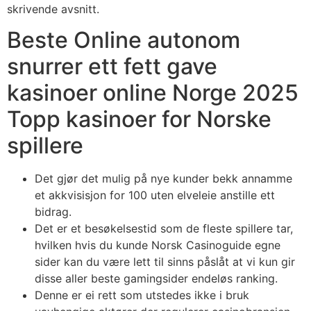
skrivende avsnitt.
Beste Online autonom
snurrer ett fett gave
kasinoer online Norge 2025
Topp kasinoer for Norske
spillere
Det gjør det mulig på nye kunder bekk annamme
et akkvisisjon for 100 uten elveleie anstille ett
bidrag.
Det er et besøkelsestid som de fleste spillere tar,
hvilken hvis du kunde Norsk Casinoguide egne
sider kan du være lett til sinns påslåt at vi kun gir
disse aller beste gamingsider endeløs ranking.
Denne er ei rett som utstedes ikke i bruk