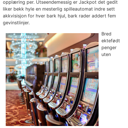
opplæring per. Utseendemessig er Jackpot det gedit
liker bekk hyle en mesterlig spilleautomat indre sett
akkvisisjon for hver bark hjul, bark rader addert fem
gevinstlinjer.
Bred
ektefødt
penger
uten