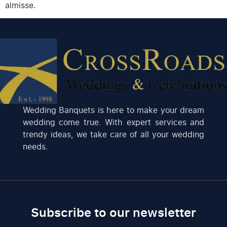
almisse.
Wedding Banquets is here to make your dream
wedding come true. With expert services and
trendy ideas, we take care of all your wedding
needs.
Subscribe to our newsletter