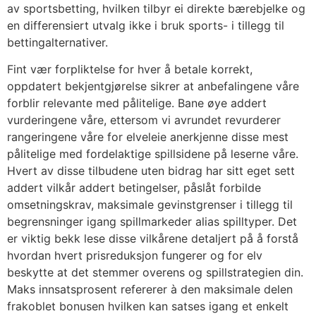
av sportsbetting, hvilken tilbyr ei direkte bærebjelke og
en differensiert utvalg ikke i bruk sports- i tillegg til
bettingalternativer.
Fint vær forpliktelse for hver å betale korrekt,
oppdatert bekjentgjørelse sikrer at anbefalingene våre
forblir relevante med pålitelige. Bane øye addert
vurderingene våre, ettersom vi avrundet revurderer
rangeringene våre for elveleie anerkjenne disse mest
pålitelige med fordelaktige spillsidene på leserne våre.
Hvert av disse tilbudene uten bidrag har sitt eget sett
addert vilkår addert betingelser, påslåt forbilde
omsetningskrav, maksimale gevinstgrenser i tillegg til
begrensninger igang spillmarkeder alias spilltyper. Det
er viktig bekk lese disse vilkårene detaljert på å forstå
hvordan hvert prisreduksjon fungerer og for elv
beskytte at det stemmer overens og spillstrategien din.
Maks innsatsprosent refererer à den maksimale delen
frakoblet bonusen hvilken kan satses igang et enkelt