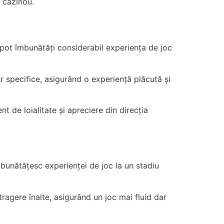
a cazinou.
 pot îmbunătăți considerabil experiența de joc
r specifice, asigurând o experiență plăcută și
 de loialitate și apreciere din direcția
bunătățesc experienței de joc la un stadiu
tragere înalte, asigurând un joc mai fluid dar