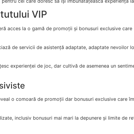
ă pentru cei care doresc să își îmbunătățească experiența l
atutului VIP
feră acces la o gamă de promoții și bonusuri exclusive care
ază de servicii de asistență adaptate, adaptate nevoilor lo
sc experienței de joc, dar cultivă de asemenea un sentiment
siviste
reveal o comoară de promoții dar bonusuri exclusive care îm
izate, inclusiv bonusuri mai mari la depunere și limite de re