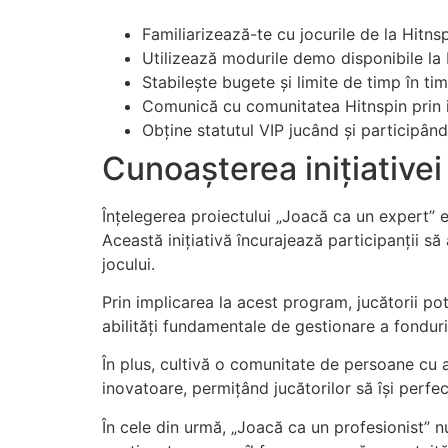
Familiarizează-te cu jocurile de la Hitns
Utilizează modurile demo disponibile la H
Stabilește bugete și limite de timp în ti
Comunică cu comunitatea Hitnspin prin int
Obține statutul VIP jucând și participân
Cunoașterea inițiativei
Înțelegerea proiectului „Joacă ca un expert” e
Această inițiativă încurajează participanții să 
jocului.
Prin implicarea la acest program, jucătorii po
abilități fundamentale de gestionare a fonduri
În plus, cultivă o comunitate de persoane cu a
inovatoare, permițând jucătorilor să își perfe
În cele din urmă, „Joacă ca un profesionist” 