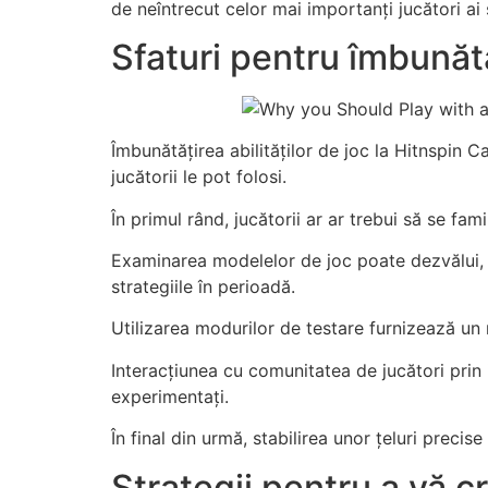
de neîntrecut celor mai importanți jucători ai 
Sfaturi pentru îmbunătăț
Îmbunătățirea abilităților de joc la Hitnspin 
jucătorii le pot folosi.
În primul rând, jucătorii ar ar trebui să se fa
Examinarea modelelor de joc poate dezvălui, 
strategiile în perioadă.
Utilizarea modurilor de testare furnizează un 
Interacțiunea cu comunitatea de jucători prin i
experimentați.
În final din urmă, stabilirea unor țeluri precis
Strategii pentru a vă c