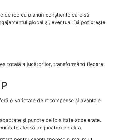
le de joc cu planuri conștiente care să
angajamentul global și, eventual, își pot crește
ea totală a jucătorilor, transformând fiecare
IP
oferă o varietate de recompense și avantaje
adaptate și puncte de loialitate accelerate.
nitate aleasă de jucători de elită.
oritară pentru clienți sporesc și mai mult