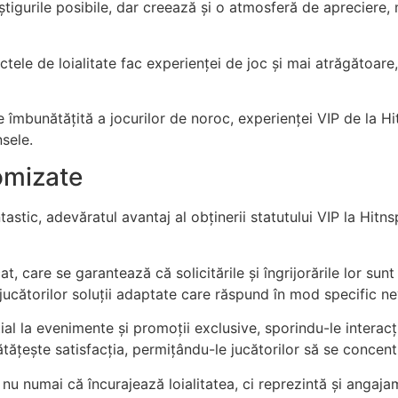
gurile posibile, dar creează și o atmosferă de apreciere, 
tele de loialitate fac experienței de joc și mai atrăgătoare
e îmbunătățită a jocurilor de noroc, experienței VIP de la 
sele.
omizate
stic, adevăratul avantaj al obținerii statutului VIP la Hitns
, care se garantează că solicitările și îngrijorările lor sun
jucătorilor soluții adaptate care răspund în mod specific nev
nțial la evenimente și promoții exclusive, sporindu-le intera
tățește satisfacția, permițându-le jucătorilor să se concentr
e nu numai că încurajează loialitatea, ci reprezintă și angaj