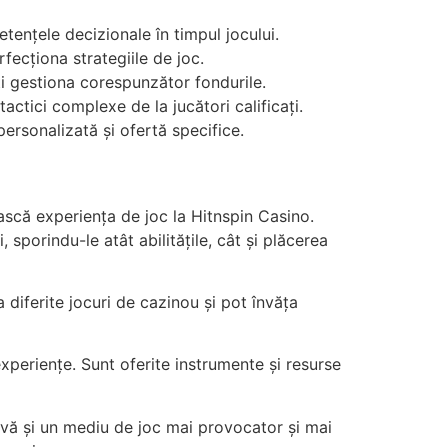
etențele decizionale în timpul jocului.
fecționa strategiile de joc.
ți gestiona corespunzător fondurile.
actici complexe de la jucători calificați.
ersonalizată și ofertă specifice.
ască experiența de joc la Hitnspin Casino.
, sporindu-le atât abilitățile, cât și plăcerea
 diferite jocuri de cazinou și pot învăța
xperiențe. Sunt oferite instrumente și resurse
ivă și un mediu de joc mai provocator și mai