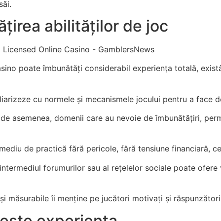
săi.
irea abilităților de joc
Casino poate îmbunătăți considerabil experiența totală, exis
miliarizeze cu normele și mecanismele jocului pentru a face d
de asemenea, domenii care au nevoie de îmbunătățiri, permiț
mediu de practică fără pericole, fără tensiune financiară, ce
ntermediul forumurilor sau al rețelelor sociale poate ofere v
e și măsurabile îi menține pe jucători motivați și răspunzător
rește experiența