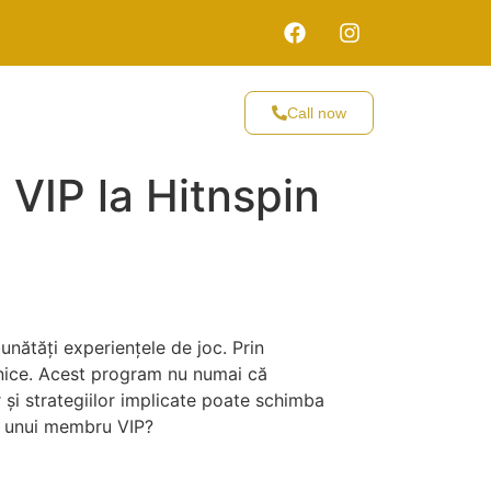
e & Facilities
Our Gallery
Call now
Contact Us
.
 VIP la Hitnspin
nătăți experiențele de joc. Prin
 unice. Acest program nu numai că
 și strategiilor implicate poate schimba
ea unui membru VIP?