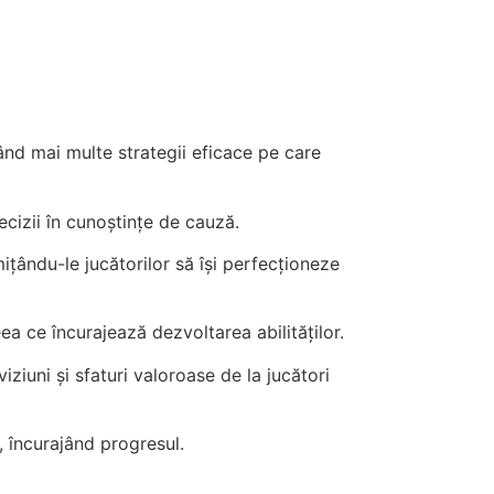
tând mai multe strategii eficace pe care
ecizii în cunoștințe de cauză.
ându-le jucătorilor să își perfecționeze
ea ce încurajează dezvoltarea abilităților.
iziuni și sfaturi valoroase de la jucători
i, încurajând progresul.