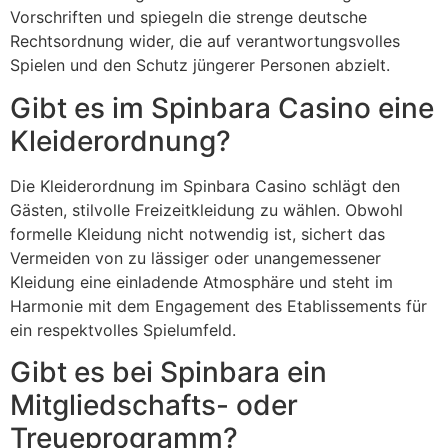
Vorschriften und spiegeln die strenge deutsche
Rechtsordnung wider, die auf verantwortungsvolles
Spielen und den Schutz jüngerer Personen abzielt.
Gibt es im Spinbara Casino eine
Kleiderordnung?
Die Kleiderordnung im Spinbara Casino schlägt den
Gästen, stilvolle Freizeitkleidung zu wählen. Obwohl
formelle Kleidung nicht notwendig ist, sichert das
Vermeiden von zu lässiger oder unangemessener
Kleidung eine einladende Atmosphäre und steht im
Harmonie mit dem Engagement des Etablissements für
ein respektvolles Spielumfeld.
Gibt es bei Spinbara ein
Mitgliedschafts- oder
Treueprogramm?