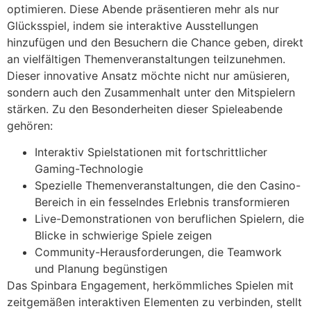
optimieren. Diese Abende präsentieren mehr als nur
Glücksspiel, indem sie interaktive Ausstellungen
hinzufügen und den Besuchern die Chance geben, direkt
an vielfältigen Themenveranstaltungen teilzunehmen.
Dieser innovative Ansatz möchte nicht nur amüsieren,
sondern auch den Zusammenhalt unter den Mitspielern
stärken. Zu den Besonderheiten dieser Spieleabende
gehören:
Interaktiv Spielstationen mit fortschrittlicher
Gaming-Technologie
Spezielle Themenveranstaltungen, die den Casino-
Bereich in ein fesselndes Erlebnis transformieren
Live-Demonstrationen von beruflichen Spielern, die
Blicke in schwierige Spiele zeigen
Community-Herausforderungen, die Teamwork
und Planung begünstigen
Das Spinbara Engagement, herkömmliches Spielen mit
zeitgemäßen interaktiven Elementen zu verbinden, stellt