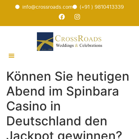
info@crossroads.com
(+91 ) 9810413339
Können Sie heutigen
Abend im Spinbara
Casino in
Deutschland den
Jackpot gewinnen?