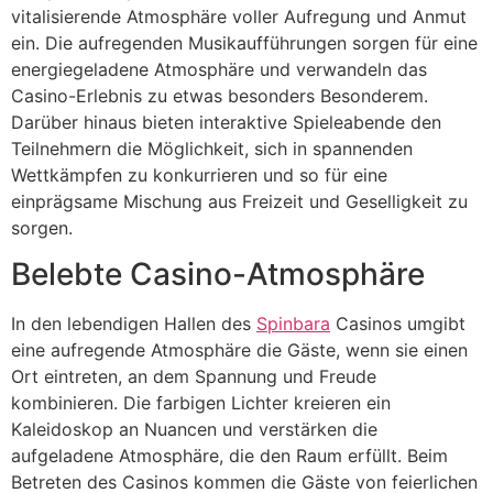
vitalisierende Atmosphäre voller Aufregung und Anmut
ein. Die aufregenden Musikaufführungen sorgen für eine
energiegeladene Atmosphäre und verwandeln das
Casino-Erlebnis zu etwas besonders Besonderem.
Darüber hinaus bieten interaktive Spieleabende den
Teilnehmern die Möglichkeit, sich in spannenden
Wettkämpfen zu konkurrieren und so für eine
einprägsame Mischung aus Freizeit und Geselligkeit zu
sorgen.
Belebte Casino-Atmosphäre
In den lebendigen Hallen des
Spinbara
Casinos umgibt
eine aufregende Atmosphäre die Gäste, wenn sie einen
Ort eintreten, an dem Spannung und Freude
kombinieren. Die farbigen Lichter kreieren ein
Kaleidoskop an Nuancen und verstärken die
aufgeladene Atmosphäre, die den Raum erfüllt. Beim
Betreten des Casinos kommen die Gäste von feierlichen