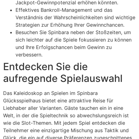
Jackpot-Gewinnpotenzial erhöhen könnten.
Effektives Bankroll-Management und das
Verständnis der Wahrscheinlichkeiten sind wichtige
Strategien zur Erhöhung Ihrer Gewinnchancen.
Besuchen Sie Spinbara neben der Stoßzeiten, um
sich leichter auf die Spiele fokussieren zu können
und Ihre Erfolgschancen beim Gewinn zu
verbessern.
Entdecken Sie die
aufregende Spielauswahl
Das Kaleidoskop an Spielen im Spinbara
Glücksspielhaus bietet eine attraktive Reise für
Liebhaber aller Varianten. Gäste tauchen ein in eine
Welt, in der die Spieltechnik so abwechslungsreich ist
wie die Slot-Themen. Mit jedem Spiel entdecken die
Teilnehmer eine einzigartige Mischung aus Taktik und
Glück, die ein auf diverse Präferenzen zugeschnittenes