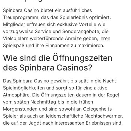
Spinbara Casino bietet ein ausführliches
Treueprogramm, das das Spielerlebnis optimiert.
Mitglieder erfreuen sich exklusive Vorteile wie
vorzugsweise Service und Sonderangebote, die
Vielspielern weiterführende Anreize geben, ihren
Spielspaß und ihre Einnahmen zu maximieren.
Wie sind die Öffnungszeiten
des Spinbara Casinos?
Das Spinbara Casino gewährt bis spät in die Nacht
Spielmöglichkeiten und sorgt so für eine aktive
Atmosphäre. Die Öffnungszeiten dauern in der Regel
vom späten Nachmittag bis in die frühen
Morgenstunden und sind sowohl an Gelegenheits-
Spieler als auch an leidenschaftliche Nachtschwärmer,
die auf der Jagdt nach interessanten Erlebnissen sind.