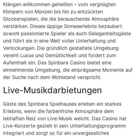
Klängen willkommen geheißen – vom vergnügten
Klimpern von Münzen bis hin zu entzückten
Glockenspielen, die die berauschende Atmosphäre
verstärken. Dieses üppige Sinneserlebnis bezaubert
sowohl passionierte Spieler als auch Gelegenheitsgäste
und führt sie in eine Welt voller Unterhaltung und
Verlockungen. Die gründlich gestaltete Umgebung
vereint Luxus und Gemütlichkeit und fordert zum
Aufenthalt ein. Das Spinbara Casino bietet eine
einnehmende Umgebung, die einprägsame Momente auf
der Suche nach dem Wohlstand verspricht.
Live-Musikdarbietungen
Gäste des Spinbara Spielhauses erleben ein starkes
Erlebnis, wenn die farbenfrohe Atmosphäre dem
lebhaften Reiz von Live-Musik weicht. Das Casino hat
Live-Konzerte gezielt in sein Unterhaltungsprogramm
integriert und sorgt so für ein unvergessliches