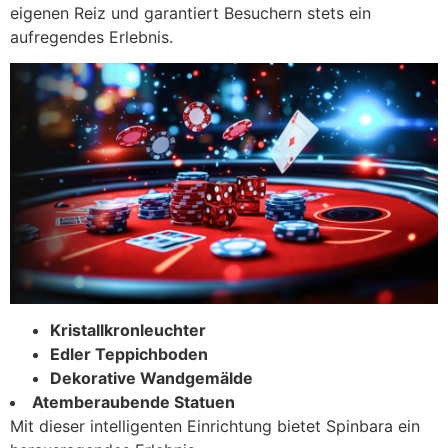
eigenen Reiz und garantiert Besuchern stets ein
aufregendes Erlebnis.
Kristallkronleuchter
Edler Teppichboden
Dekorative Wandgemälde
Atemberaubende Statuen
Mit dieser intelligenten Einrichtung bietet Spinbara ein