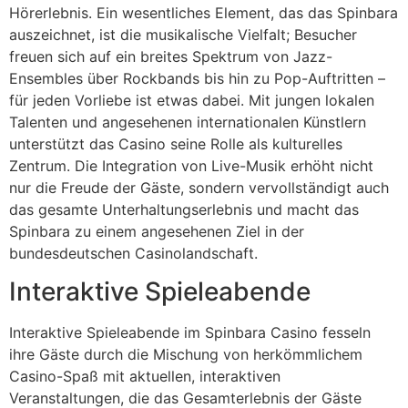
Hörerlebnis. Ein wesentliches Element, das das Spinbara
auszeichnet, ist die musikalische Vielfalt; Besucher
freuen sich auf ein breites Spektrum von Jazz-
Ensembles über Rockbands bis hin zu Pop-Auftritten –
für jeden Vorliebe ist etwas dabei. Mit jungen lokalen
Talenten und angesehenen internationalen Künstlern
unterstützt das Casino seine Rolle als kulturelles
Zentrum. Die Integration von Live-Musik erhöht nicht
nur die Freude der Gäste, sondern vervollständigt auch
das gesamte Unterhaltungserlebnis und macht das
Spinbara zu einem angesehenen Ziel in der
bundesdeutschen Casinolandschaft.
Interaktive Spieleabende
Interaktive Spieleabende im Spinbara Casino fesseln
ihre Gäste durch die Mischung von herkömmlichem
Casino-Spaß mit aktuellen, interaktiven
Veranstaltungen, die das Gesamterlebnis der Gäste