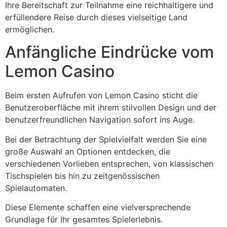
Ihre Bereitschaft zur Teilnahme eine reichhaltigere und
erfüllendere Reise durch dieses vielseitige Land
ermöglichen.
Anfängliche Eindrücke vom
Lemon Casino
Beim ersten Aufrufen von Lemon Casino sticht die
Benutzeroberfläche mit ihrem stilvollen Design und der
benutzerfreundlichen Navigation sofort ins Auge.
Bei der Betrachtung der Spielvielfalt werden Sie eine
große Auswahl an Optionen entdecken, die
verschiedenen Vorlieben entsprechen, von klassischen
Tischspielen bis hin zu zeitgenössischen
Spielautomaten.
Diese Elemente schaffen eine vielversprechende
Grundlage für Ihr gesamtes Spielerlebnis.