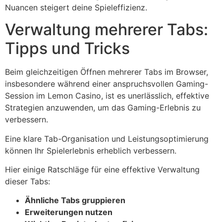
Nuancen steigert deine Spieleffizienz.
Verwaltung mehrerer Tabs:
Tipps und Tricks
Beim gleichzeitigen Öffnen mehrerer Tabs im Browser,
insbesondere während einer anspruchsvollen Gaming-
Session im Lemon Casino, ist es unerlässlich, effektive
Strategien anzuwenden, um das Gaming-Erlebnis zu
verbessern.
Eine klare Tab-Organisation und Leistungsoptimierung
können Ihr Spielerlebnis erheblich verbessern.
Hier einige Ratschläge für eine effektive Verwaltung
dieser Tabs:
Ähnliche Tabs gruppieren
Erweiterungen nutzen