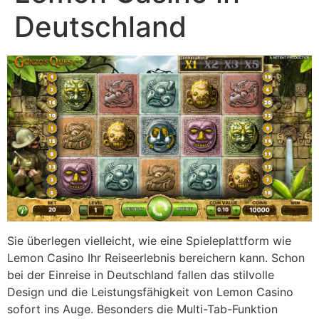
Deutschland
Sie überlegen vielleicht, wie eine Spieleplattform wie
Lemon Casino Ihr Reiseerlebnis bereichern kann. Schon
bei der Einreise in Deutschland fallen das stilvolle
Design und die Leistungsfähigkeit von Lemon Casino
sofort ins Auge. Besonders die Multi-Tab-Funktion