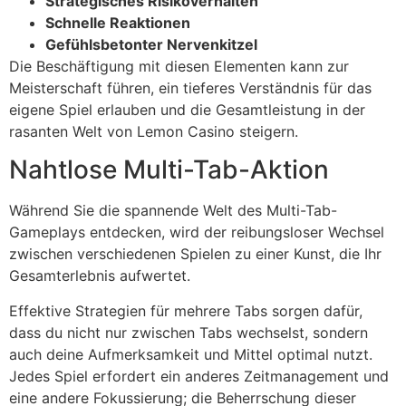
Strategisches Risikoverhalten
Schnelle Reaktionen
Gefühlsbetonter Nervenkitzel
Die Beschäftigung mit diesen Elementen kann zur
Meisterschaft führen, ein tieferes Verständnis für das
eigene Spiel erlauben und die Gesamtleistung in der
rasanten Welt von Lemon Casino steigern.
Nahtlose Multi-Tab-Aktion
Während Sie die spannende Welt des Multi-Tab-
Gameplays entdecken, wird der reibungsloser Wechsel
zwischen verschiedenen Spielen zu einer Kunst, die Ihr
Gesamterlebnis aufwertet.
Effektive Strategien für mehrere Tabs sorgen dafür,
dass du nicht nur zwischen Tabs wechselst, sondern
auch deine Aufmerksamkeit und Mittel optimal nutzt.
Jedes Spiel erfordert ein anderes Zeitmanagement und
eine andere Fokussierung; die Beherrschung dieser