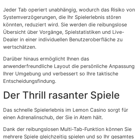
Jeder Tab operiert unabhängig, wodurch das Risiko von
Systemverzögerungen, die Ihr Spielerlebnis stören
könnten, reduziert wird. Sie werden die reibungslose
Übersicht über Vorgänge, Spielstatistiken und Live-
Dealer in einer individuellen Benutzeroberfläche zu
wertschätzen.
Darüber hinaus ermöglicht Ihnen das
anwenderfreundliche Layout die persönliche Anpassung
Ihrer Umgebung und verbessert so Ihre taktische
Entscheidungsfindung.
Der Thrill rasanter Spiele
Das schnelle Spielerlebnis im Lemon Casino sorgt für
einen Adrenalinschub, der Sie in Atem hält.
Dank der reibungslosen Multi-Tab-Funktion können Sie
mehrere Spiele gleichzeitig spielen und so Ihr gesamtes