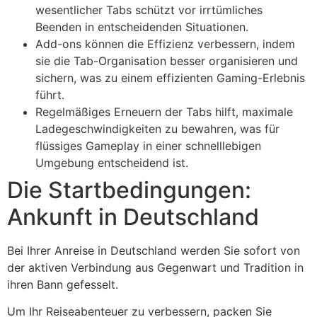
wesentlicher Tabs schützt vor irrtümliches
Beenden in entscheidenden Situationen.
Add-ons können die Effizienz verbessern, indem
sie die Tab-Organisation besser organisieren und
sichern, was zu einem effizienten Gaming-Erlebnis
führt.
Regelmäßiges Erneuern der Tabs hilft, maximale
Ladegeschwindigkeiten zu bewahren, was für
flüssiges Gameplay in einer schnelllebigen
Umgebung entscheidend ist.
Die Startbedingungen:
Ankunft in Deutschland
Bei Ihrer Anreise in Deutschland werden Sie sofort von
der aktiven Verbindung aus Gegenwart und Tradition in
ihren Bann gefesselt.
Um Ihr Reiseabenteuer zu verbessern, packen Sie