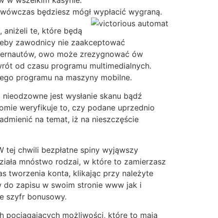
w w wszelkim kasynie.
lą wówczas będziesz mógł wypłacić wygraną.
aniżeli te, które będą
ażeby zawodnicy nie zaakceptować
internautów, owo może zrezygnować ów
wrót od czasu programu multimedialnych.
onego programu na maszyny mobilne.
ż nieodzowne jest wysłanie skanu bądź
mie weryfikuje to, czy podane uprzednio
admienić na temat, iż na nieszczęście
 tej chwili bezpłatne spiny wyjąwszy
ziała mnóstwo rodzai, w które to zamierzasz
s tworzenia konta, klikając przy należyte
ów do zapisu w swoim stronie www jak i
we szyfr bonusowy.
h pociągających możliwości, które to mają