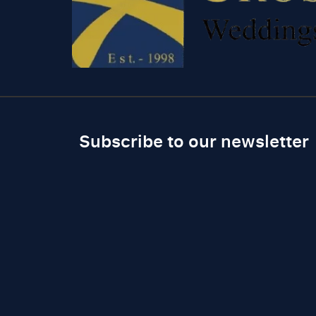
Subscribe to our newsletter