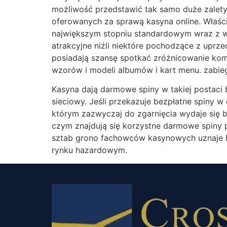
możliwość przedstawić tak samo duże zalety.
oferowanych za sprawą kasyna online. Właści
największym stopniu standardowym wraz z wy
atrakcyjne niźli niektóre pochodzące z uprz
posiadają szansę spotkać zróżnicowanie kom
wzorów i modeli albumów i kart menu. zabie
Kasyna dają darmowe spiny w takiej postaci 
sieciowy. Jeśli przekazuje bezpłatne spiny 
którym zazwyczaj do zgarnięcia wydaje się 
czym znajdują się korzystne darmowe spiny p
sztab grono fachowców kasynowych uznaje ha
rynku hazardowym.