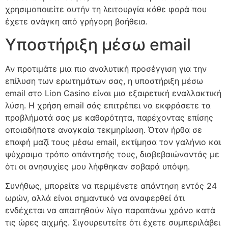
χρησιμοποιείτε αυτήν τη λειτουργία κάθε φορά που
έχετε ανάγκη από γρήγορη βοήθεια.
Υποστήριξη μέσω email
Αν προτιμάτε μια πιο αναλυτική προσέγγιση για την
επίλυση των ερωτημάτων σας, η υποστήριξη μέσω
email στο Lion Casino είναι μια εξαιρετική εναλλακτική
λύση. Η χρήση email σάς επιτρέπει να εκφράσετε τα
προβλήματά σας με καθαρότητα, παρέχοντας επίσης
οποιαδήποτε αναγκαία τεκμηρίωση. Όταν ήρθα σε
επαφή μαζί τους μέσω email, εκτίμησα τον γαλήνιο και
ψύχραιμο τρόπο απάντησής τους, διαβεβαιώνοντάς με
ότι οι ανησυχίες μου λήφθηκαν σοβαρά υπόψη.
Συνήθως, μπορείτε να περιμένετε απάντηση εντός 24
ωρών, αλλά είναι σημαντικό να αναφερθεί ότι
ενδέχεται να απαιτηθούν λίγο παραπάνω χρόνο κατά
τις ώρες αιχμής. Σιγουρευτείτε ότι έχετε συμπεριλάβει