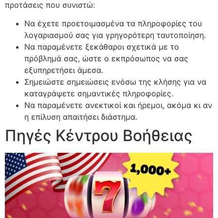
προτάσεις που συνιστώ:
Να έχετε προετοιμασμένα τα πληροφορίες του
λογαριασμού σας για γρηγορότερη ταυτοποίηση.
Να παραμένετε ξεκάθαροι σχετικά με το
πρόβλημά σας, ώστε ο εκπρόσωπος να σας
εξυπηρετήσει άμεσα.
Σημειώστε σημειώσεις ενόσω της κλήσης για να
καταγράψετε σημαντικές πληροφορίες.
Να παραμένετε ανεκτικοί και ήρεμοι, ακόμα κι αν
η επίλυση απαιτήσει διάστημα.
Πηγές Κέντρου Βοήθειας