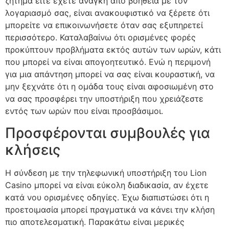
ζήτημα είτε έχετε ανάγκη από βοήθεια με τον
λογαριασμό σας, είναι ανακουφιστικό να ξέρετε ότι
μπορείτε να επικοινωνήσετε όταν σας εξυπηρετεί
περισσότερο. Καταλαβαίνω ότι ορισμένες φορές
προκύπτουν προβλήματα εκτός αυτών των ωρών, κάτι
που μπορεί να είναι απογοητευτικό. Ενώ η περιμονή
για μια απάντηση μπορεί να σας είναι κουραστική, να
μην ξεχνάτε ότι η ομάδα τους είναι αφοσιωμένη στο
να σας προσφέρει την υποστήριξη που χρειάζεστε
εντός των ωρών που είναι προσβάσιμοι.
Προσφέρονται συμβουλές για
κλήσεις
Η σύνδεση με την τηλεφωνική υποστήριξη του Lion
Casino μπορεί να είναι εύκολη διαδικασία, αν έχετε
κατά νου ορισμένες οδηγίες. Έχω διαπιστώσει ότι η
προετοιμασία μπορεί πραγματικά να κάνει την κλήση
πιο αποτελεσματική. Παρακάτω είναι μερικές