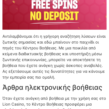
Αντιλαμβάνομαι ότι η γρήγορη αναζήτηση λύσεων είναι
ζωτικής σημασίας και εδώ μπαίνουν στο παιχνίδι οι
πηγές του Κέντρου Βοήθειας. Με μια ποικιλία από
κείμενα διαδικτυακής βοήθειας και υποστήριξη μέσω
ζωντανής επικοινωνίας, μπορείτε να αποκτήσετε τη
βοήθεια που έχετε ανάγκη χωρίς άσκοπες αναβολές.
Ας εξετάσουμε αυτές τις δυνατότητες για να κάνουμε
την εμπειρία σας πιο ομαλή.
Άρθρα ηλεκτρονικής βοήθειας
Όταν έχετε ανάγκη από βοήθεια με την χρήση σας στο
Lion Casino, το Κέντρο Βοήθειας προσφέρει μια