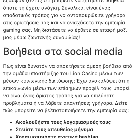
εξασφαλίζοντας ότι μπορείτε να ζητήσετε βοήθεια
όποτε τη έχετε ανάγκη. Συνολικά, είναι ένας
αποδοτικός τρόπος για να ανταποκριθείτε γρήγορα
στις ερωτήσεις σας και να ενισχύσετε την εμπειρία
gaming σας. Μη διστάσετε να έρθετε σε επαφή μαζί
μας μέσω ζωντανής συνομιλίας!
Βοήθεια στα social media
Πώς είναι δυνατόν να αποκτήσετε άμεση βοήθεια από
την ομάδα υποστήριξης του Lion Casino μέσω των
μέσων κοινωνικής δικτύωσης; Έχω ανακαλύψει ότι η
επικοινωνία μέσω των επίσημων προφίλ τους μπορεί
να είναι ένας άριστος τρόπος για να επιλύσετε
προβλήματα ή να λάβετε απαντήσεις γρήγορα. Δείτε
πώς μπορείτε να βελτιστοποιήσετε την εμπειρία σας:
Ακολουθήστε τους λογαριασμούς τους
Στείλτε τους απευθείας μήνυμα
Χρησιμοποιήστε σχετικά hashtag