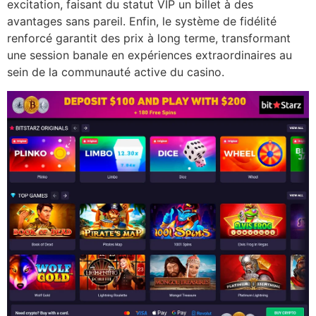
excitation, faisant du statut VIP un billet à des
avantages sans pareil. Enfin, le système de fidélité
renforcé garantit des prix à long terme, transformant
une session banale en expériences extraordinaires au
sein de la communauté active du casino.