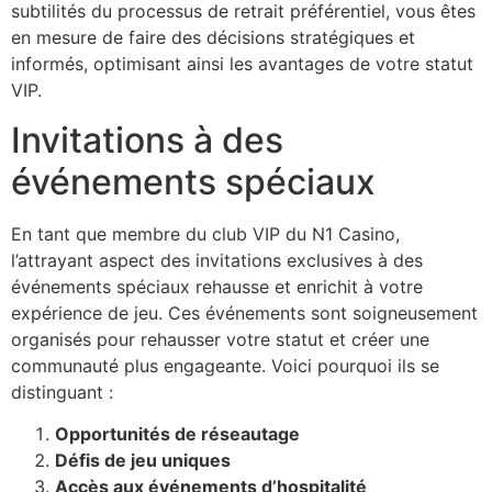
subtilités du processus de retrait préférentiel, vous êtes
en mesure de faire des décisions stratégiques et
informés, optimisant ainsi les avantages de votre statut
VIP.
Invitations à des
événements spéciaux
En tant que membre du club VIP du N1 Casino,
l’attrayant aspect des invitations exclusives à des
événements spéciaux rehausse et enrichit à votre
expérience de jeu. Ces événements sont soigneusement
organisés pour rehausser votre statut et créer une
communauté plus engageante. Voici pourquoi ils se
distinguant :
Opportunités de réseautage
Défis de jeu uniques
Accès aux événements d’hospitalité