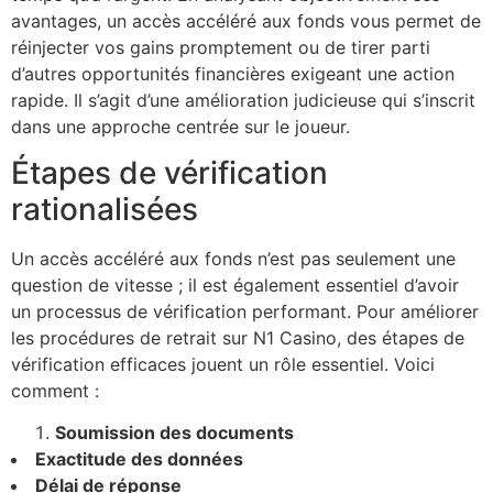
avantages, un accès accéléré aux fonds vous permet de
réinjecter vos gains promptement ou de tirer parti
d’autres opportunités financières exigeant une action
rapide. Il s’agit d’une amélioration judicieuse qui s’inscrit
dans une approche centrée sur le joueur.
Étapes de vérification
rationalisées
Un accès accéléré aux fonds n’est pas seulement une
question de vitesse ; il est également essentiel d’avoir
un processus de vérification performant. Pour améliorer
les procédures de retrait sur N1 Casino, des étapes de
vérification efficaces jouent un rôle essentiel. Voici
comment :
Soumission des documents
Exactitude des données
Délai de réponse