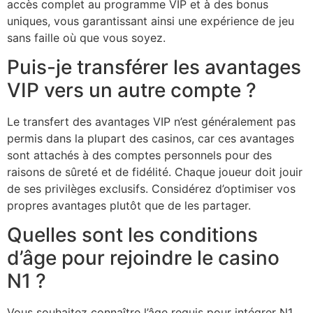
accès complet au programme VIP et à des bonus
uniques, vous garantissant ainsi une expérience de jeu
sans faille où que vous soyez.
Puis-je transférer les avantages
VIP vers un autre compte ?
Le transfert des avantages VIP n’est généralement pas
permis dans la plupart des casinos, car ces avantages
sont attachés à des comptes personnels pour des
raisons de sûreté et de fidélité. Chaque joueur doit jouir
de ses privilèges exclusifs. Considérez d’optimiser vos
propres avantages plutôt que de les partager.
Quelles sont les conditions
d’âge pour rejoindre le casino
N1 ?
Vous souhaitez connaître l’âge requis pour intégrer N1