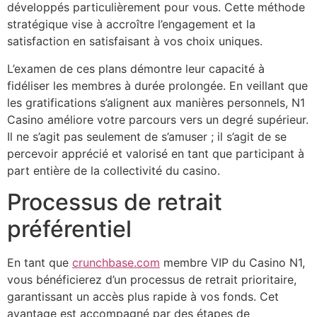
développés particulièrement pour vous. Cette méthode
stratégique vise à accroître l’engagement et la
satisfaction en satisfaisant à vos choix uniques.
L’examen de ces plans démontre leur capacité à
fidéliser les membres à durée prolongée. En veillant que
les gratifications s’alignent aux manières personnels, N1
Casino améliore votre parcours vers un degré supérieur.
Il ne s’agit pas seulement de s’amuser ; il s’agit de se
percevoir apprécié et valorisé en tant que participant à
part entière de la collectivité du casino.
Processus de retrait
préférentiel
En tant que
crunchbase.com
membre VIP du Casino N1,
vous bénéficierez d’un processus de retrait prioritaire,
garantissant un accès plus rapide à vos fonds. Cet
avantage est accompagné par des étapes de