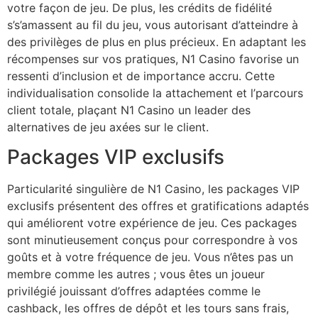
votre façon de jeu. De plus, les crédits de fidélité
s’s’amassent au fil du jeu, vous autorisant d’atteindre à
des privilèges de plus en plus précieux. En adaptant les
récompenses sur vos pratiques, N1 Casino favorise un
ressenti d’inclusion et de importance accru. Cette
individualisation consolide la attachement et l’parcours
client totale, plaçant N1 Casino un leader des
alternatives de jeu axées sur le client.
Packages VIP exclusifs
Particularité singulière de N1 Casino, les packages VIP
exclusifs présentent des offres et gratifications adaptés
qui améliorent votre expérience de jeu. Ces packages
sont minutieusement conçus pour correspondre à vos
goûts et à votre fréquence de jeu. Vous n’êtes pas un
membre comme les autres ; vous êtes un joueur
privilégié jouissant d’offres adaptées comme le
cashback, les offres de dépôt et les tours sans frais,