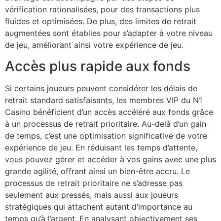
vérification rationalisées, pour des transactions plus
fluides et optimisées. De plus, des limites de retrait
augmentées sont établies pour s’adapter à votre niveau
de jeu, améliorant ainsi votre expérience de jeu.
Accès plus rapide aux fonds
Si certains joueurs peuvent considérer les délais de
retrait standard satisfaisants, les membres VIP du N1
Casino bénéficient d’un accès accéléré aux fonds grâce
à un processus de retrait prioritaire. Au-delà d’un gain
de temps, c’est une optimisation significative de votre
expérience de jeu. En réduisant les temps d’attente,
vous pouvez gérer et accéder à vos gains avec une plus
grande agilité, offrant ainsi un bien-être accru. Le
processus de retrait prioritaire ne s’adresse pas
seulement aux pressés, mais aussi aux joueurs
stratégiques qui attachent autant d’importance au
temps qu’à l’argent. En analysant objectivement ses