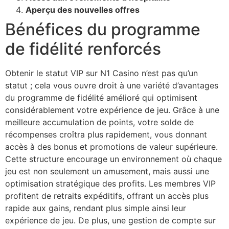
Aperçu des nouvelles offres
Bénéfices du programme
de fidélité renforcés
Obtenir le statut VIP sur N1 Casino n’est pas qu’un
statut ; cela vous ouvre droit à une variété d’avantages
du programme de fidélité amélioré qui optimisent
considérablement votre expérience de jeu. Grâce à une
meilleure accumulation de points, votre solde de
récompenses croîtra plus rapidement, vous donnant
accès à des bonus et promotions de valeur supérieure.
Cette structure encourage un environnement où chaque
jeu est non seulement un amusement, mais aussi une
optimisation stratégique des profits. Les membres VIP
profitent de retraits expéditifs, offrant un accès plus
rapide aux gains, rendant plus simple ainsi leur
expérience de jeu. De plus, une gestion de compte sur