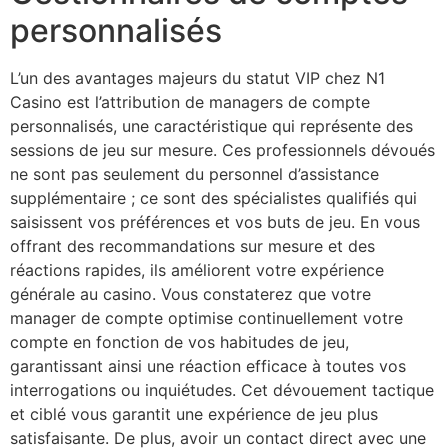
personnalisés
L’un des avantages majeurs du statut VIP chez N1
Casino est l’attribution de managers de compte
personnalisés, une caractéristique qui représente des
sessions de jeu sur mesure. Ces professionnels dévoués
ne sont pas seulement du personnel d’assistance
supplémentaire ; ce sont des spécialistes qualifiés qui
saisissent vos préférences et vos buts de jeu. En vous
offrant des recommandations sur mesure et des
réactions rapides, ils améliorent votre expérience
générale au casino. Vous constaterez que votre
manager de compte optimise continuellement votre
compte en fonction de vos habitudes de jeu,
garantissant ainsi une réaction efficace à toutes vos
interrogations ou inquiétudes. Cet dévouement tactique
et ciblé vous garantit une expérience de jeu plus
satisfaisante. De plus, avoir un contact direct avec une