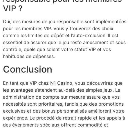
VIP ?
Oui, des mesures de jeu responsable sont implémentées
pour les membres VIP. Vous y trouverez des choix
comme les limites de dépôt et l’auto-exclusion. Il est
essentiel de assurer que le jeu reste amusement et sous
contrôle, quels que soient votre statut VIP et vos
habitudes de dépenses.
Conclusion
En tant que VIP chez N1 Casino, vous découvrirez que
les avantages s’étendent au-delà des simples jeux. La
administration de compte sur mesure assure que vos
nécessités sont prioritaires, tandis que des promotions
exclusives et des bonus personnalisés améliorent votre
expérience. Le procédé de retrait rapide et les appels à
des événements spéciaux offrent commodité et