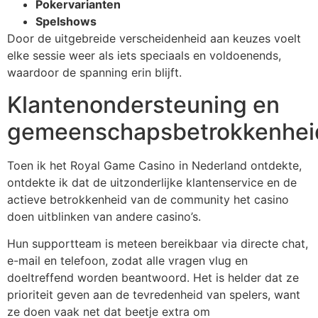
Pokervarianten
Spelshows
Door de uitgebreide verscheidenheid aan keuzes voelt
elke sessie weer als iets speciaals en voldoenends,
waardoor de spanning erin blijft.
Klantenondersteuning en
gemeenschapsbetrokkenhei
Toen ik het Royal Game Casino in Nederland ontdekte,
ontdekte ik dat de uitzonderlijke klantenservice en de
actieve betrokkenheid van de community het casino
doen uitblinken van andere casino’s.
Hun supportteam is meteen bereikbaar via directe chat,
e-mail en telefoon, zodat alle vragen vlug en
doeltreffend worden beantwoord. Het is helder dat ze
prioriteit geven aan de tevredenheid van spelers, want
ze doen vaak net dat beetje extra om