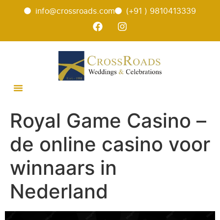
info@crossroads.com
(+91 ) 9810413339
Royal Game Casino –
de online casino voor
winnaars in
Nederland