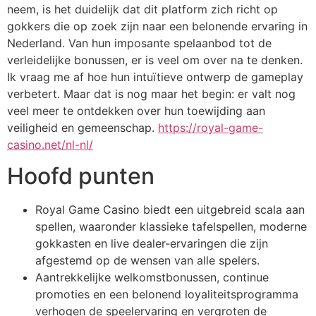
neem, is het duidelijk dat dit platform zich richt op
gokkers die op zoek zijn naar een belonende ervaring in
Nederland. Van hun imposante spelaanbod tot de
verleidelijke bonussen, er is veel om over na te denken.
Ik vraag me af hoe hun intuïtieve ontwerp de gameplay
verbetert. Maar dat is nog maar het begin: er valt nog
veel meer te ontdekken over hun toewijding aan
veiligheid en gemeenschap.
https://royal-game-
casino.net/nl-nl/
Hoofd punten
Royal Game Casino biedt een uitgebreid scala aan
spellen, waaronder klassieke tafelspellen, moderne
gokkasten en live dealer-ervaringen die zijn
afgestemd op de wensen van alle spelers.
Aantrekkelijke welkomstbonussen, continue
promoties en een belonend loyaliteitsprogramma
verhogen de speelervaring en vergroten de