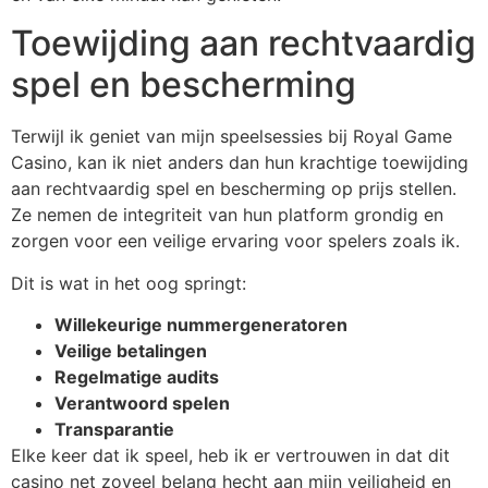
Toewijding aan rechtvaardig
spel en bescherming
Terwijl ik geniet van mijn speelsessies bij Royal Game
Casino, kan ik niet anders dan hun krachtige toewijding
aan rechtvaardig spel en bescherming op prijs stellen.
Ze nemen de integriteit van hun platform grondig en
zorgen voor een veilige ervaring voor spelers zoals ik.
Dit is wat in het oog springt:
Willekeurige nummergeneratoren
Veilige betalingen
Regelmatige audits
Verantwoord spelen
Transparantie
Elke keer dat ik speel, heb ik er vertrouwen in dat dit
casino net zoveel belang hecht aan mijn veiligheid en