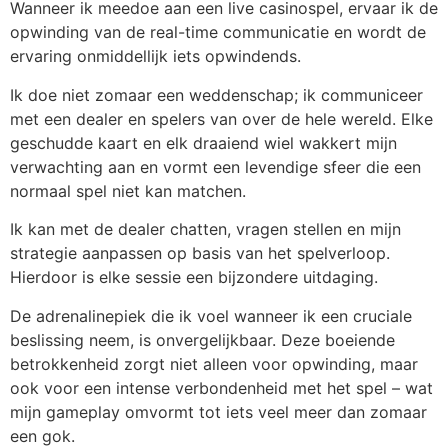
Wanneer ik meedoe aan een live casinospel, ervaar ik de
opwinding van de real-time communicatie en wordt de
ervaring onmiddellijk iets opwindends.
Ik doe niet zomaar een weddenschap; ik communiceer
met een dealer en spelers van over de hele wereld. Elke
geschudde kaart en elk draaiend wiel wakkert mijn
verwachting aan en vormt een levendige sfeer die een
normaal spel niet kan matchen.
Ik kan met de dealer chatten, vragen stellen en mijn
strategie aanpassen op basis van het spelverloop.
Hierdoor is elke sessie een bijzondere uitdaging.
De adrenalinepiek die ik voel wanneer ik een cruciale
beslissing neem, is onvergelijkbaar. Deze boeiende
betrokkenheid zorgt niet alleen voor opwinding, maar
ook voor een intense verbondenheid met het spel – wat
mijn gameplay omvormt tot iets veel meer dan zomaar
een gok.