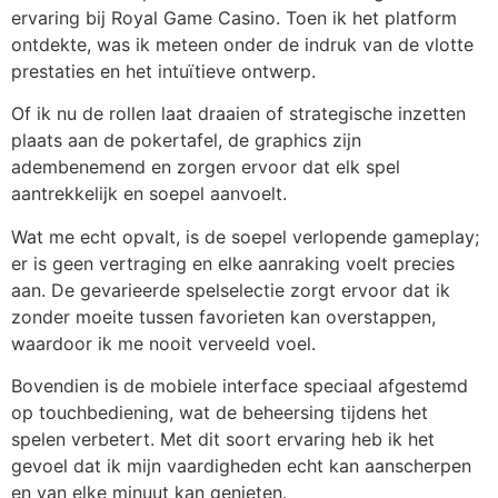
ervaring bij Royal Game Casino. Toen ik het platform
ontdekte, was ik meteen onder de indruk van de vlotte
prestaties en het intuïtieve ontwerp.
Of ik nu de rollen laat draaien of strategische inzetten
plaats aan de pokertafel, de graphics zijn
adembenemend en zorgen ervoor dat elk spel
aantrekkelijk en soepel aanvoelt.
Wat me echt opvalt, is de soepel verlopende gameplay;
er is geen vertraging en elke aanraking voelt precies
aan. De gevarieerde spelselectie zorgt ervoor dat ik
zonder moeite tussen favorieten kan overstappen,
waardoor ik me nooit verveeld voel.
Bovendien is de mobiele interface speciaal afgestemd
op touchbediening, wat de beheersing tijdens het
spelen verbetert. Met dit soort ervaring heb ik het
gevoel dat ik mijn vaardigheden echt kan aanscherpen
en van elke minuut kan genieten.