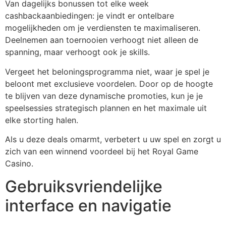
Van dagelijks bonussen tot elke week
cashbackaanbiedingen: je vindt er ontelbare
mogelijkheden om je verdiensten te maximaliseren.
Deelnemen aan toernooien verhoogt niet alleen de
spanning, maar verhoogt ook je skills.
Vergeet het beloningsprogramma niet, waar je spel je
beloont met exclusieve voordelen. Door op de hoogte
te blijven van deze dynamische promoties, kun je je
speelsessies strategisch plannen en het maximale uit
elke storting halen.
Als u deze deals omarmt, verbetert u uw spel en zorgt u
zich van een winnend voordeel bij het Royal Game
Casino.
Gebruiksvriendelijke
interface en navigatie