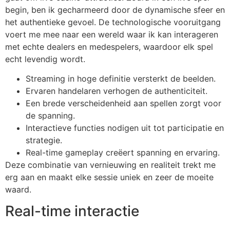
begin, ben ik gecharmeerd door de dynamische sfeer en
het authentieke gevoel. De technologische vooruitgang
voert me mee naar een wereld waar ik kan interageren
met echte dealers en medespelers, waardoor elk spel
echt levendig wordt.
Streaming in hoge definitie versterkt de beelden.
Ervaren handelaren verhogen de authenticiteit.
Een brede verscheidenheid aan spellen zorgt voor
de spanning.
Interactieve functies nodigen uit tot participatie en
strategie.
Real-time gameplay creëert spanning en ervaring.
Deze combinatie van vernieuwing en realiteit trekt me
erg aan en maakt elke sessie uniek en zeer de moeite
waard.
Real-time interactie