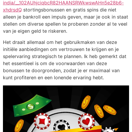
india/__102AUhjciqbcR82HAANSRWkwswAHn5e28b6-
xhdrsdQ
stortingsbonussen en gratis spins die niet
alleen je bankroll een impuls geven, maar je ook in staat
stellen om diverse spellen te proberen zonder al te veel
van je eigen geld te riskeren.
Het draait allemaal om het gebruikmaken van deze
initiële aanbiedingen om vertrouwen te krijgen en je
spelervaring strategisch te plannen. Ik heb gemerkt dat
het essentieel is om de voorwaarden van deze
bonussen te doorgronden, zodat je er maximaal van
kunt profiteren en een lonende ervaring hebt.