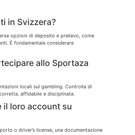
ti in Svizzera?
erse opzioni di deposito e prelievo, come
erenti. È fondamentale considerare
artecipare allo Sportaza
tazioni locali sul gambling. Controlla di
orretta, affidabile e disciplinata.
e il loro account su
aporto o driver’s license, una documentazione