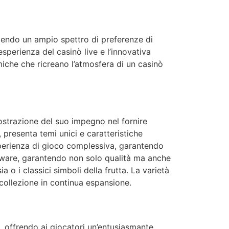
ndendo un ampio spettro di preferenze di
esperienza del casinò live e l’innovativa
miche che ricreano l’atmosfera di un casinò
ostrazione del suo impegno nel fornire
, presenta temi unici e caratteristiche
esperienza di gioco complessiva, garantendo
tware, garantendo non solo qualità ma anche
 o i classici simboli della frutta. La varietà
collezione in continua espansione.
a, offrendo ai giocatori un’entusiasmante