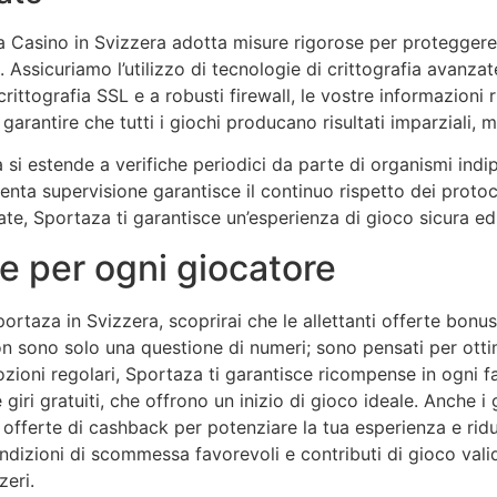
za Casino in Svizzera adotta misure rigorose per proteggere 
. Assicuriamo l’utilizzo di tecnologie di crittografia avanza
 crittografia SSL e a robusti firewall, le vostre informazioni
garantire che tutti i giochi producano risultati imparziali, m
 si estende a verifiche periodici da parte di organismi indip
tenta supervisione garantisce il continuo rispetto dei protoco
te, Sportaza ti garantisce un’esperienza di gioco sicura ed
e per ogni giocatore
ortaza in Svizzera, scoprirai che le allettanti offerte bon
n sono solo una questione di numeri; sono pensati per ottim
ioni regolari, Sportaza ti garantisce ricompense in ogni fa
ri gratuiti, che offrono un inizio di gioco ideale. Anche i 
offerte di cashback per potenziare la tua esperienza e ridu
ondizioni di scommessa favorevoli e contributi di gioco vali
zeri.