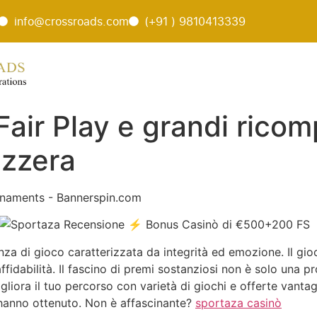
info@crossroads.com
(+91 ) 9810413339
Home
About Us
Venu
air Play e grandi ricomp
izzera
za di gioco caratterizzata da integrità ed emozione. Il gioc
ffidabilità. Il fascino di premi sostanziosi non è solo una pr
gliora il tuo percorso con varietà di giochi e offerte vant
e hanno ottenuto. Non è affascinante?
sportaza casinò