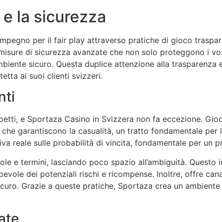
 e la sicurezza
mpegno per il fair play attraverso pratiche di gioco traspa
no misure di sicurezza avanzate che non solo proteggono i v
iente sicuro. Questa duplice attenzione alla trasparenza e 
etta ai suoi clienti svizzeri.
nti
ispetti, e Sportaza Casino in Svizzera non fa eccezione. Gioc
che garantiscono la casualità, un tratto fondamentale per l
tiva reale sulle probabilità di vincita, fondamentale per un
le e termini, lasciando poco spazio all’ambiguità. Questo 
ole dei potenziali rischi e ricompense. Inoltre, offre cana
curo. Grazie a queste pratiche, Sportaza crea un ambiente 
ate