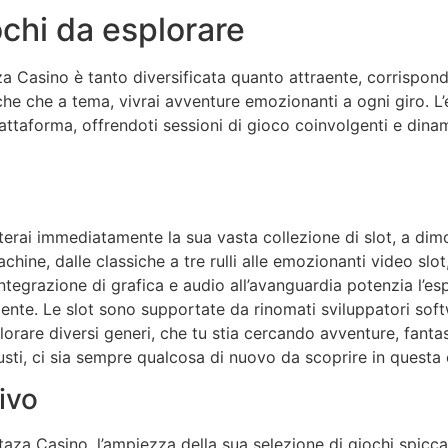
ochi da esplorare
aza Casino è tanto diversificata quanto attraente, corrispo
iche che a tema, vivrai avventure emozionanti a ogni giro. L’
iattaforma, offrendoti sessioni di gioco coinvolgenti e dina
terai immediatamente la sua vasta collezione di slot, a dim
chine, dalle classiche a tre rulli alle emozionanti video slot
 integrazione di grafica e audio all’avanguardia potenzia l’
ente. Le slot sono supportate da rinomati sviluppatori sof
rare diversi generi, che tu stia cercando avventure, fantasia
sti, ci sia sempre qualcosa di nuovo da scoprire in questa 
ivo
taza Casino, l’ampiezza della sua selezione di giochi spicc