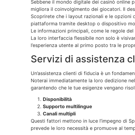
Sebbene il mondo digitale dei casinò online 
migliora il coinvolgimento dei giocatori. Il d
Scoprirete che i layout razionali e le opzioni 
piattaforma tramite desktop o dispositivo mobi
Le informazioni principali, come le regole del
La loro interfaccia flessibile non solo è vis
l’esperienza utente al primo posto tra le propri
Servizi di assistenza cli
Un’assistenza clienti di fiducia è un fondame
Noterai immediatamente la loro dedizione nel 
garantendo che le tue esigenze vengano risol
Disponibilità
Supporto multilingue
Canali multipli
Questi fattori mettono in luce l’impegno di Sp
prevede le loro necessità e promuove al tempo