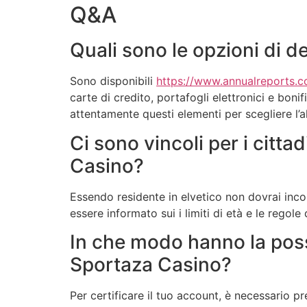
Q&A
Quali sono le opzioni di de
Sono disponibili
https://www.annualreports
carte di credito, portafogli elettronici e bon
attentamente questi elementi per scegliere l’al
Ci sono vincoli per i citta
Casino?
Essendo residente in elvetico non dovrai incon
essere informato sui i limiti di età e le regol
In che modo hanno la possib
Sportaza Casino?
Per certificare il tuo account, è necessario 