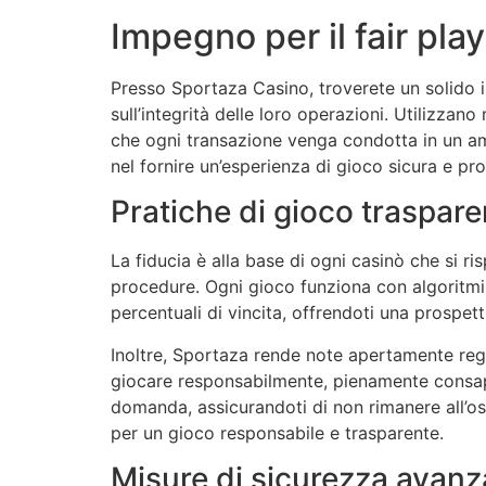
Impegno per il fair play
Presso Sportaza Casino, troverete un solido i
sull’integrità delle loro operazioni. Utilizza
che ogni transazione venga condotta in un amb
nel fornire un’esperienza di gioco sicura e prot
Pratiche di gioco traspare
La fiducia è alla base di ogni casinò che si r
procedure. Ogni gioco funziona con algoritmi 
percentuali di vincita, offrendoti una prospet
Inoltre, Sportaza rende note apertamente rego
giocare responsabilmente, pienamente consapev
domanda, assicurandoti di non rimanere all’os
per un gioco responsabile e trasparente.
Misure di sicurezza avanz