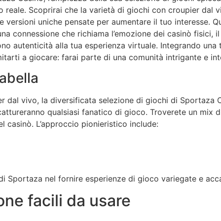
o reale. Scoprirai che la varietà di giochi con croupier da
e versioni uniche pensate per aumentare il tuo interesse. Qu
na connessione che richiama l’emozione dei casinò fisici, 
no autenticità alla tua esperienza virtuale. Integrando una 
itarti a giocare: farai parte di una comunità intrigante e int
tabella
er dal vivo, la diversificata selezione di giochi di Sportaz
cattureranno qualsiasi fanatico di gioco. Troverete un mix 
 casinò. L’approccio pionieristico include:
di Sportaza nel fornire esperienze di gioco variegate e acca
ne facili da usare