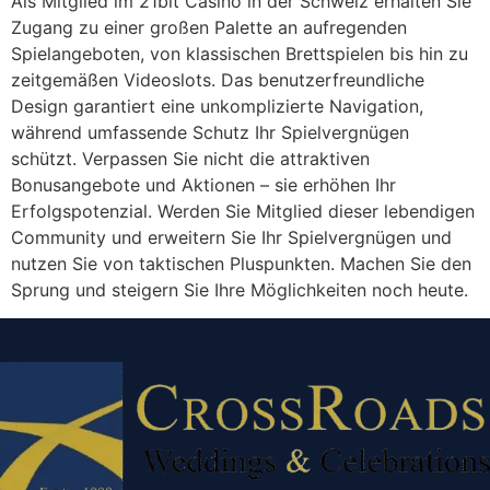
Als Mitglied im 21bit Casino in der Schweiz erhalten Sie
Zugang zu einer großen Palette an aufregenden
Spielangeboten, von klassischen Brettspielen bis hin zu
zeitgemäßen Videoslots. Das benutzerfreundliche
Design garantiert eine unkomplizierte Navigation,
während umfassende Schutz Ihr Spielvergnügen
schützt. Verpassen Sie nicht die attraktiven
Bonusangebote und Aktionen – sie erhöhen Ihr
Erfolgspotenzial. Werden Sie Mitglied dieser lebendigen
Community und erweitern Sie Ihr Spielvergnügen und
nutzen Sie von taktischen Pluspunkten. Machen Sie den
Sprung und steigern Sie Ihre Möglichkeiten noch heute.