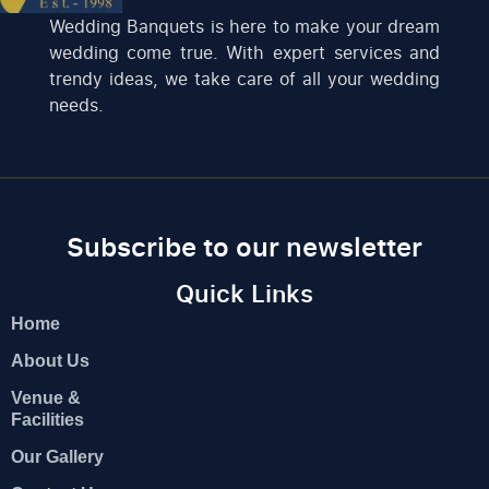
Wedding Banquets is here to make your dream
wedding come true. With expert services and
trendy ideas, we take care of all your wedding
needs.
Subscribe to our newsletter
Quick Links
Home
About Us
Venue &
Facilities
Our Gallery