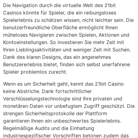
Die Navigation durch die virtuelle Welt des 21bit
Casinos könnte für Spieler, die ein reibungsloses
Spielerlebnis zu schätzen wissen, nicht leichter sein. Die
benutzerfreundliche Oberfläche ermöglicht Ihnen
müheloses Navigieren zwischen Spielen, Aktionen und
Kontoeinstellungen. So investieren Sie mehr Zeit mit
Ihren Lieblingsaktivitäten und weniger Zeit mit Suchen.
Dank des klaren Designs, das ein angenehmes
Benutzererlebnis bietet, finden sich selbst unerfahrene
Spieler problemlos zurecht.
Wenn es um Sicherheit geht, kennt das 21bit Casino
keine Abstriche. Dank fortschrittlicher
Verschlüsselungstechnologie sind Ihre privaten und
monetären Daten vor unbefugtem Zugriff geschützt. Die
strengen Sicherheitsprotokolle der Plattform
garantieren Ihnen ein unbeschwertes Spielerlebnis.
Regelmäßige Audits und die Einhaltung
industriespezifischer Vorschriften betonen zudem das