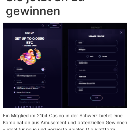
gewinnen
Ein Mitglied im 21bit Casino in der Schweiz bietet eine
Kombination aus Amüsement und potenziellen Gewinnen
– ideal für neue und versierte Spieler. Die Plattform