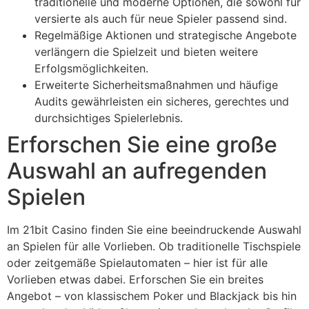
traditionelle und moderne Optionen, die sowohl für
versierte als auch für neue Spieler passend sind.
Regelmäßige Aktionen und strategische Angebote
verlängern die Spielzeit und bieten weitere
Erfolgsmöglichkeiten.
Erweiterte Sicherheitsmaßnahmen und häufige
Audits gewährleisten ein sicheres, gerechtes und
durchsichtiges Spielerlebnis.
Erforschen Sie eine große
Auswahl an aufregenden
Spielen
Im 21bit Casino finden Sie eine beeindruckende Auswahl
an Spielen für alle Vorlieben. Ob traditionelle Tischspiele
oder zeitgemäße Spielautomaten – hier ist für alle
Vorlieben etwas dabei. Erforschen Sie ein breites
Angebot – von klassischem Poker und Blackjack bis hin