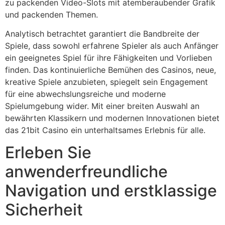
zu packenden Video-Slots mit atemberaubender Grafik
und packenden Themen.
Analytisch betrachtet garantiert die Bandbreite der
Spiele, dass sowohl erfahrene Spieler als auch Anfänger
ein geeignetes Spiel für ihre Fähigkeiten und Vorlieben
finden. Das kontinuierliche Bemühen des Casinos, neue,
kreative Spiele anzubieten, spiegelt sein Engagement
für eine abwechslungsreiche und moderne
Spielumgebung wider. Mit einer breiten Auswahl an
bewährten Klassikern und modernen Innovationen bietet
das 21bit Casino ein unterhaltsames Erlebnis für alle.
Erleben Sie
anwenderfreundliche
Navigation und erstklassige
Sicherheit