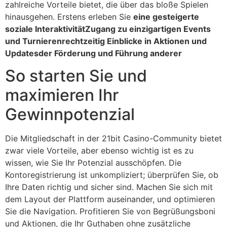
zahlreiche Vorteile bietet, die über das bloße Spielen
hinausgehen. Erstens erleben Sie
eine gesteigerte
soziale Interaktivität
Zugang zu einzigartigen Events
und Turnieren
rechtzeitig Einblicke in Aktionen und
Updates
der Förderung und Führung anderer
So starten Sie und
maximieren Ihr
Gewinnpotenzial
Die Mitgliedschaft in der 21bit Casino-Community bietet
zwar viele Vorteile, aber ebenso wichtig ist es zu
wissen, wie Sie Ihr Potenzial ausschöpfen. Die
Kontoregistrierung ist unkompliziert; überprüfen Sie, ob
Ihre Daten richtig und sicher sind. Machen Sie sich mit
dem Layout der Plattform auseinander, und optimieren
Sie die Navigation. Profitieren Sie von Begrüßungsboni
und Aktionen, die Ihr Guthaben ohne zusätzliche