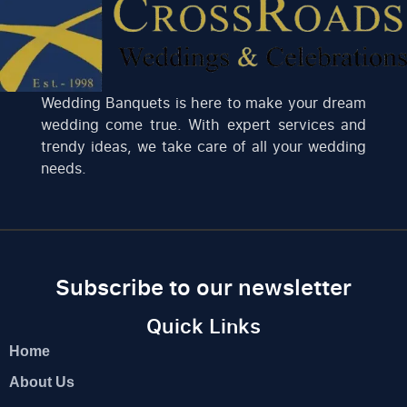
Wedding Banquets is here to make your dream
wedding come true. With expert services and
trendy ideas, we take care of all your wedding
needs.
Subscribe to our newsletter
Quick Links
Home
About Us