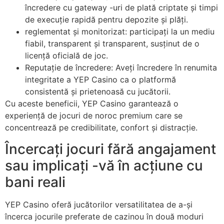
încredere cu gateway -uri de plată criptate și timpi
de execuție rapidă pentru depozite și plăți.
reglementat și monitorizat: participați la un mediu
fiabil, transparent și transparent, susținut de o
licență oficială de joc.
Reputație de încredere: Aveți încredere în renumita
integritate a YEP Casino ca o platformă
consistentă și prietenoasă cu jucătorii.
Cu aceste beneficii, YEP Casino garantează o
experiență de jocuri de noroc premium care se
concentrează pe credibilitate, confort și distracție.
Încercați jocuri fără angajament
sau implicați -vă în acțiune cu
bani reali
YEP Casino oferă jucătorilor versatilitatea de a-și
încerca jocurile preferate de cazinou în două moduri