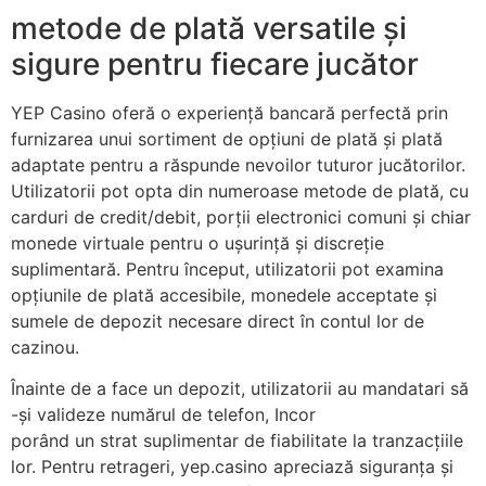
metode de plată versatile și
sigure pentru fiecare jucător
YEP Casino oferă o experiență bancară perfectă prin
furnizarea unui sortiment de opțiuni de plată și plată
adaptate pentru a răspunde nevoilor tuturor jucătorilor.
Utilizatorii pot opta din numeroase metode de plată, cu
carduri de credit/debit, porții electronici comuni și chiar
monede virtuale pentru o ușurință și discreție
suplimentară. Pentru început, utilizatorii pot examina
opțiunile de plată accesibile, monedele acceptate și
sumele de depozit necesare direct în contul lor de
cazinou.
Înainte de a face un depozit, utilizatorii au mandatari să
-și valideze numărul de telefon, Incor
porând un strat suplimentar de fiabilitate la tranzacțiile
lor. Pentru retrageri, yep.casino apreciază siguranța și