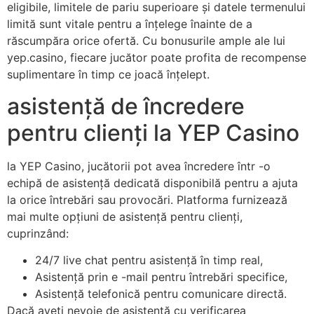
eligibile, limitele de pariu superioare și datele termenului
limită sunt vitale pentru a înțelege înainte de a
răscumpăra orice ofertă. Cu bonusurile ample ale lui
yep.casino, fiecare jucător poate profita de recompense
suplimentare în timp ce joacă înțelept.
asistență de încredere
pentru clienți la YEP Casino
la YEP Casino, jucătorii pot avea încredere într -o
echipă de asistență dedicată disponibilă pentru a ajuta
la orice întrebări sau provocări. Platforma furnizează
mai multe opțiuni de asistență pentru clienți,
cuprinzând:
24/7 live chat pentru asistență în timp real,
Asistență prin e -mail pentru întrebări specifice,
Asistență telefonică pentru comunicare directă.
Dacă aveți nevoie de asistență cu verificarea