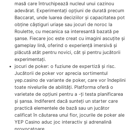
masă care întruchipează nucleul unui cazinou
adevărat. Experimentați opțiuni de durată precum
Baccarat, unde luarea deciziilor și capacitatea pot
obține câștiguri uriașe sau jocuri de noroc la
Roulette, cu mecanica sa interesantă bazată pe
șanse. Fiecare joc este creat cu imagini ascuțite și
gameplay lină, oferind o experiență imersivă și
plăcută atât pentru novici, cât și pentru jucătorii
experimentați.
jocuri de poker: o fuziune de expertiză și risc.
Jucătorii de poker vor aprecia sortimentul
yep.casino de variante de poker, care vor îndeplini
toate nivelurile de abilități. Platforma oferă o
varietate de opțiuni pentru a -ți testa planificarea
și șansa. Indiferent dacă sunteți un starter care
practică elementele de bază sau un jucător
calificat în căutarea unui fior, jocurile de poker ale
YEP Casino aduc joc interactiv și adrenalină
provocatoare.