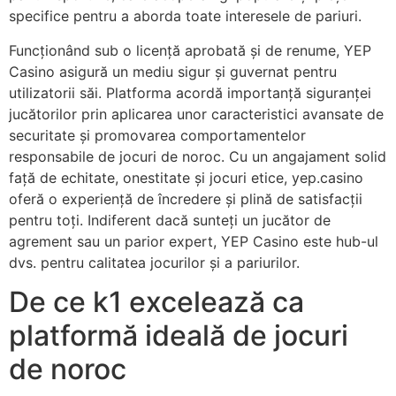
specifice pentru a aborda toate interesele de pariuri.
Funcționând sub o licență aprobată și de renume, YEP
Casino asigură un mediu sigur și guvernat pentru
utilizatorii săi. Platforma acordă importanță siguranței
jucătorilor prin aplicarea unor caracteristici avansate de
securitate și promovarea comportamentelor
responsabile de jocuri de noroc. Cu un angajament solid
față de echitate, onestitate și jocuri etice, yep.casino
oferă o experiență de încredere și plină de satisfacții
pentru toți. Indiferent dacă sunteți un jucător de
agrement sau un parior expert, YEP Casino este hub-ul
dvs. pentru calitatea jocurilor și a pariurilor.
De ce k1 excelează ca
platformă ideală de jocuri
de noroc