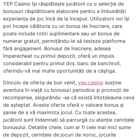
YEP Casino își răsplătește jucătorii cu o selecție de
bonusuri răsplătitoare elaborate pentru a îmbunătăți
experiența de joc încă de la început. Utilizatorii noi își
pot începe călătoria cu un bonus de înscriere, care
poate include rotiri suplimentare sau un bonus de
numerar gratuit, permițându-le să testeze platforma
fără angajament. Bonusul de înscriere, adesea
împerecheat cu primul depozit, oferă un impuls
considerabil pentru primul dvs. banc de banchroll,
oferindu-vă mai multe oportunități de a câștiga.
Dincolo de oferta de bun venit,
yep.casino
susține
aventura în viață cu bonusuri periodice și promoții de
recompense, asigurându -se că există întotdeauna ceva
de așteptat. Aceste oferte oferă o valoare bonus și
șanse de a vă maximiza jocul. Cu toate acestea,
jucătorii sunt îndemnați să parcurgă cu atenție cerințele
bonusului. Detaliile cheie, cum ar fi cele mai mici sume
de depozit, cerințele de jocuri de noroc, jocurile