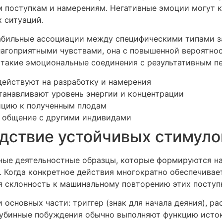
поступкам и намерениям. Негативные эмоции могут ка
 ситуаций.
бильные ассоциации между специфическими типами за
лагоприятными чувствами, она с повышенной вероятно
з такие эмоциональные соединения с результативным 
йствуют на разработку и намерения
танавливают уровень энергии и концентрации
цию к полученным плодам
 общение с другими индивидами
дствие устойчивых стимуло
ые деятельностные образцы, которые формируются на 
Когда конкретное действия многократно обеспечивает
я склонность к машинальному повторению этих поступ
основных части: триггер (знак для начала деяния), ра
Глубинные побуждения обычно выполняют функцию исто