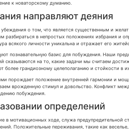
мение к новаторскому думанию.
вания направляют деяния
убеждения о том, что является существенным и жела
 разбираться в непростых положениях избрания и оп
ра всякого личности уникальна и отражает его житей
уют познавательную базис для побуждения. Наши пред
ий сказываются на то, какие задачи мы считаем дос
ют более грандиозному целеполаганию и стойкости в и
ми порождает положение внутренней гармонии и мощи.
аем врожденную стимул и довольство. Конфликт межд
адению побуждения.
разовании определений
е в мотивационных ходе, служа предупредительной ст
ений. Положительные переживания, такие как веселье,