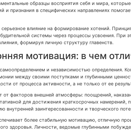
ментальные образцы восприятия себя и мира, которы
ий и признания в специфических направлениях помогае
 серьезное влияние на формирование хотений. Принцип
будительной системы через процессы усвоения. При 
лияния, формируя личную структуру главенств.
онняя мотивация: в чем отл
 самоопределением и независимостью определения. Ког
монии между своими поступками и глубинными ценност
сти от процесса активности, а не только от ее резуль
т от факторов внешней атмосферы: поощрений, наказа
ьтативной для достижения краткосрочных намерений, 
ю внутренней заинтересованности и творческого поте
еспечивает более стабильную мотивацию, отличную про
ого здоровья. Личности, ведомые глубинными побужд