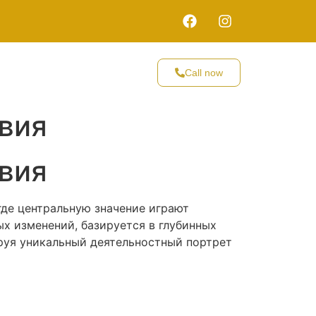
e & Facilities
Our Gallery
Call now
Contact Us
.
вия
вия
где центральную значение играют
х изменений, базируется в глубинных
уя уникальный деятельностный портрет