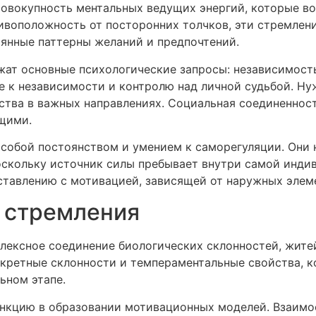
овокупность ментальных ведущих энергий, которые во
ивоположность от посторонних толчков, эти стремлен
янные паттерны желаний и предпочтений.
жат основные психологические запросы: независимость
 к независимости и контролю над личной судьбой. Нуж
рства в важных направлениях. Социальная соединеннос
щими.
собой постоянством и умением к саморегуляции. Они 
оскольку источник силы пребывает внутри самой индив
тавлению с мотивацией, зависящей от наружных элем
 стремления
лексное соединение биологических склонностей, житей
ретные склонности и темпераментальные свойства, ко
ьном этапе.
нкцию в образовании мотивационных моделей. Взаимо