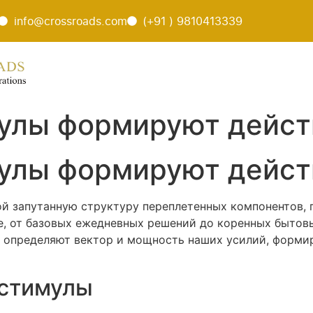
info@crossroads.com
(+91 ) 9810413339
Home
About Us
Venu
мулы формируют дейст
мулы формируют дейст
й запутанную структуру переплетенных компонентов, 
е, от базовых ежедневных решений до коренных бытовы
определяют вектор и мощность наших усилий, формир
 стимулы