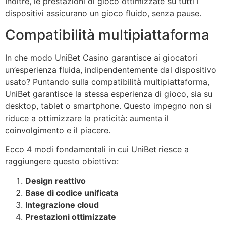
Inoltre, le prestazioni di gioco ottimizzate su tutti i
dispositivi assicurano un gioco fluido, senza pause.
Compatibilità multipiattaforma
In che modo UniBet Casino garantisce ai giocatori
un’esperienza fluida, indipendentemente dal dispositivo
usato? Puntando sulla compatibilità multipiattaforma,
UniBet garantisce la stessa esperienza di gioco, sia su
desktop, tablet o smartphone. Questo impegno non si
riduce a ottimizzare la praticità: aumenta il
coinvolgimento e il piacere.
Ecco 4 modi fondamentali in cui UniBet riesce a
raggiungere questo obiettivo:
Design reattivo
Base di codice unificata
Integrazione cloud
Prestazioni ottimizzate