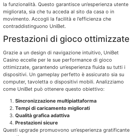
la funzionalità. Questo garantisce un’esperienza utente
migliorata, sia che tu acceda al sito da casa o in
movimento. Accogli la facilità e l’efficienza che
contraddistinguono UniBet.
Prestazioni di gioco ottimizzate
Grazie a un design di navigazione intuitivo, UniBet
Casino eccelle per le sue performance di gioco
ottimizzate, garantendo un’esperienza fluida su tutti i
dispositivi. Un gameplay perfetto è assicurato sia su
computer, tavoletta o dispositivi mobili. Analizziamo
come UniBet può ottenere questo obiettivo:
Sincronizzazione multipiattaforma
Tempi di caricamento migliorati
Qualità grafica adattiva
Prestazioni sicure
Questi upgrade promuovono un’esperienza gratificante