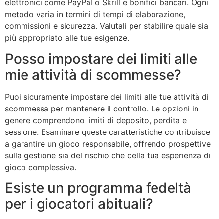
elettronici come PayPal o Skrill e bonifici bancari. Ogni
metodo varia in termini di tempi di elaborazione,
commissioni e sicurezza. Valutali per stabilire quale sia
più appropriato alle tue esigenze.
Posso impostare dei limiti alle
mie attività di scommesse?
Puoi sicuramente impostare dei limiti alle tue attività di
scommessa per mantenere il controllo. Le opzioni in
genere comprendono limiti di deposito, perdita e
sessione. Esaminare queste caratteristiche contribuisce
a garantire un gioco responsabile, offrendo prospettive
sulla gestione sia del rischio che della tua esperienza di
gioco complessiva.
Esiste un programma fedeltà
per i giocatori abituali?