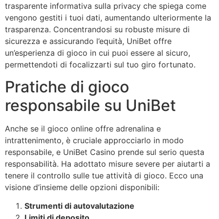
trasparente informativa sulla privacy che spiega come
vengono gestiti i tuoi dati, aumentando ulteriormente la
trasparenza. Concentrandosi su robuste misure di
sicurezza e assicurando l’equità, UniBet offre
un’esperienza di gioco in cui puoi essere al sicuro,
permettendoti di focalizzarti sul tuo giro fortunato.
Pratiche di gioco
responsabile su UniBet
Anche se il gioco online offre adrenalina e
intrattenimento, è cruciale approcciarlo in modo
responsabile, e UniBet Casino prende sul serio questa
responsabilità. Ha adottato misure severe per aiutarti a
tenere il controllo sulle tue attività di gioco. Ecco una
visione d’insieme delle opzioni disponibili:
Strumenti di autovalutazione
Limiti di deposito