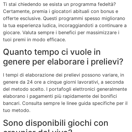
Ti stai chiedendo se esista un programma fedeltà?
Certamente, premia i giocatori abituali con bonus e
offerte esclusive. Questi programmi spesso migliorano
la tua esperienza ludica, incoraggiandoti a continuare a
giocare. Valuta sempre i benefici per massimizzare i
tuoi premi in modo efficace.
Quanto tempo ci vuole in
genere per elaborare i prelievi?
I tempi di elaborazione dei prelievi possono variare, in
genere da 24 ore a cinque giorni lavorativi, a seconda
del metodo scelto. I portafogli elettronici generalmente
elaborano i pagamenti più rapidamente dei bonifici
bancari. Consulta sempre le linee guida specifiche per il
tuo metodo.
Sono disponibili giochi con