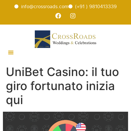
info@crossroads.com
(+91 ) 9810413339
UniBet Casino: il tuo
giro fortunato inizia
qui